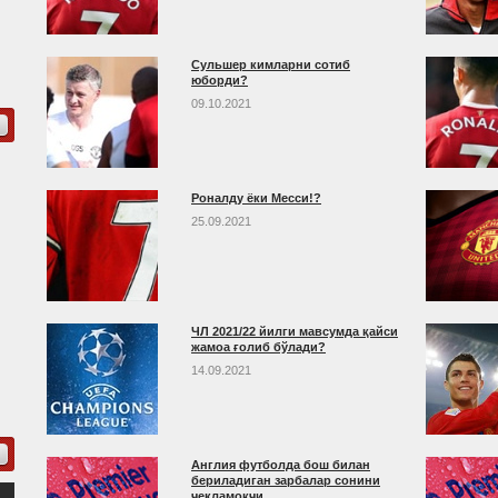
Сульшер кимларни сотиб
юборди?
09.10.2021
Роналду ёки Месси!?
25.09.2021
ЧЛ 2021/22 йилги мавсумда қайси
жамоа ғолиб бўлади?
14.09.2021
Англия футболда бош билан
бериладиган зарбалар сонини
чекламоқчи