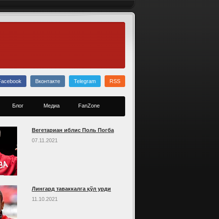
Facebook
Вконтакте
Telegram
RSS
Блог
Медиа
FanZone
Вегетариан иблис Поль Погба
07.11.2021
Лингард таваккалга қўл урди
11.10.2021