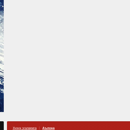
Ҳуқуқ эгаларига
Аълоқа