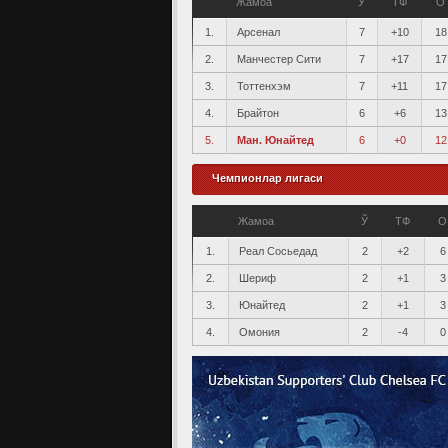
Жамоа
Ў
ТФ
О
1.
Арсенал
7
+10
18
2.
Манчестер Сити
7
+17
17
3.
Тоттенхэм
7
+11
17
4.
Брайтон
6
+6
13
5.
Ман. Юнайтед
6
+0
12
Чемпионлар лигаси
Жамоа
Ў
ТФ
О
1.
Реал Сосьедад
2
+2
6
2.
Шериф
2
+1
3
3.
Юнайтед
2
+1
3
4.
Омония
2
-4
0