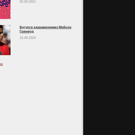
02.09.2021
Бугунги қаҳрамонимиз Мейсон
Гринвуд
15.09.2020
фа