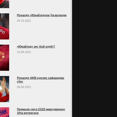
Роналду «Юнайтед»ни ўзгартирди
09.10.2021
«Юнайтед» энг бой клуб!?
24.09.2021
Роналду 4445 кунлик сафаридан
сўнг
09.09.2021
Премьер-лига 21/22 мавсумининг
10та интригаси