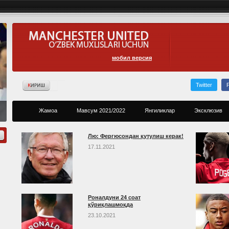
мобил версия
Twitter
Жамоа
Мавсум 2021/2022
Янгиликлар
Эксклюзив
Лю: Фергюсондан қутулиш керак!
17.11.2021
Роналдуни 24 соат
қўриқлашмоқда
23.10.2021