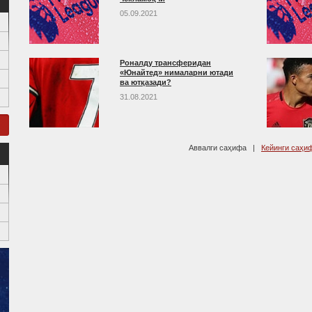
05.09.2021
Роналду трансферидан
«Юнайтед» нималарни ютади
ва ютқазади?
31.08.2021
Аввалги саҳифа |
Кейинги саҳи