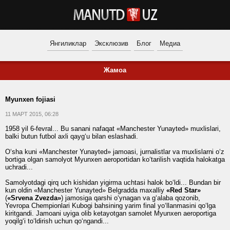
Янгиликлар
Эксклюзив
Блог
Медиа
Жамоа
Myunxen fojiasi
11 МАРТ 2015, 06:28
1958 yil 6-fevral... Bu sanani nafaqat «Manchester Yunayted» muxlislari,
balki butun futbol axli qayg‘u bilan eslashadi.
O‘sha kuni «Manchester Yunayted» jamoasi, jurnalistlar va muxlislarni o‘z
bortiga olgan samolyot Myunxen aeroportidan ko‘tarilish vaqtida halokatga
uchradi...
Samolyotdagi qirq uch kishidan yigirma uchtasi halok bo‘ldi... Bundan bir
kun oldin «Manchester Yunayted» Belgradda maxalliy
«Red Star»
(
«Srvena Zvezda»
) jamosiga qarshi o‘ynagan va g‘alaba qozonib,
Yevropa Chempionlari Kubogi bahsining yarim final yo‘llanmasini qo‘lga
kiritgandi. Jamoani uyiga olib ketayotgan samolet Myunxen aeroportiga
yoqilg‘i to‘ldirish uchun qo‘ngandi...