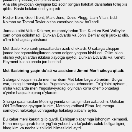
Ana shu javobdan keyingina biz sodir bo‘lgan halokat dahshatini to‘liq xis
qildik. Basbi bolalari endi yo‘q edi.
Rodjer Bern, Geoff Bent, Mark Jons, Devid Plegg, Liam Vilan, Eddi
Kolman va Tommi Teylor o‘sha zaxotiyoq halok bo‘lishdi.
Jamoa kotibi Volter Krikmer, murabbiylardan Tom Karri va Bert Volleylar
xam omon qolishmadi. Dunkan Edvards va Jonni Berrilar og‘ir jaroxat olib,
o‘lim to‘shagida yotishardi.
Met Basbi ko‘p sonli jaroxatlardan azob chekardi. U safarga chiqqan
jamoa boshqaruvidagilardan omon qolgan yagona kishi edi. O‘lim bilan
olishib yotganlardan ikkitasi xayotga qaytdi. Dunkan Edvards va Kenett
Reyment kasalxonada jon berishdi.
Met Basbining yaqin do‘sti va assistenti Jimmi Merfi xikoya qiladi:
Safarga chiqqanimizda men har doim Met bilan birga o‘tirardim. Bu gal
esa, uning iltimosiga ko‘ra, Yugoslaviyaga uchmadim. To‘g‘risini aytsam,
o‘sha vaqtlarda men Yugoslaviyadagi o‘yindan ko‘ra chempiontadagi
o‘yinlar haqida ko‘proq o‘ylardim.
Shunga qaramasdan Metning yonida emasligimdan xafa edim. Uelsdan
Old Traffordga qaytgan kunim, Metning kotibasi Elma Jorj menga
samolyot halokatga uchraganligi hakidagi xabarni aytdi.
Bu xabar meni karaxt qilib quydi. Eshitgan xabarimga ishongim kelmasdi.
Elma menga qarab turib, yig‘lab yubordi va ko‘pchilik xalok bo‘lganligini,
biroq kim va necha kishiligini bilmasligini aytdi.