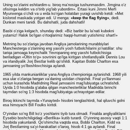
Uning so‘zlarini eshitardim-u. biroq maʼnosiga tushunmasdim. Jimgina o‘z
ofisimga keldim va o‘tirib yig‘lab yubordim». Ertasi kuni Jimmi Merfi
Myunxenga o‘chdi va u erda ko‘rgan holatdan yuragi uvishib ketdi: «Met
kislorod maskada yotgan edi. U menga:
«keep the flag flying»
, dedi.
Dunkan meni tanidi. Bu dahshatli, juda dahshatli!
Basbi o‘ziga kelgach, shunday dedi: «Biz baribir bu laʼnati kubokni
yutamiz! Halok bo‘lgan o‘rtoqlarimiz haqqi-hurmati yutishimiz shart!»
Metning bu so‘zlariga javoban Angliya jamolarining murabbiylari
Manchesterga o‘zlarining eng yaxshi yosh futbolchilarini jo‘natdilar: shu
tariqa jamoaga keyinchalik Yevropaning eng yaxshi futbolchisiga
beriladigan «Oltin to‘p» sovrinini qo‘lga kiritgan shotlandiyalik Dennis Lou
va irlandiyalik Jorj Bestlar kelib qo‘shildi. Kapitan Bobbi Charlton esa
jamoaning yo‘lboshlovchisiga aylandi.
1965 yilda mankunianliklar yana Angliya chempioniga aylanishdi. 1968 yili
esa ular o‘zlariga bergan vaʼdaning ustidan chiqishdi. Final yo‘llanmasi
uchun kurashda Madridning Real jamoasini mag‘lubiyatga uchratishdi.
Uyida 1:0 hisobida g‘alaba qilgan manchesterliklar Madridda birinchi
taymdan so‘ng 1:3 hisobda mag‘lubiyatga uchrayotgan edilar.
Biroq ikkinchi taymda «Yunayted» hisobni tenglashtirdi, hal qiluvchi golni
esa himoyachi Bill Foulks kiritdi.
O‘yindan so‘ng Bill ko‘z yoshlarini tiyib tura olmadi. Finalda angliyaliklarni
Eysebio boshchiligidagi «Benfika» kutib turardi. O‘yinning asosiy vaqti 1:1
hisobida yakunlandi. Qo‘shimcha vaqtda esa, Bobbi Charlton, Kidd va
Jorj Bestlarning saʼyi-harakatlari o‘laroq, hisob 4:1 ga aylandi. Final