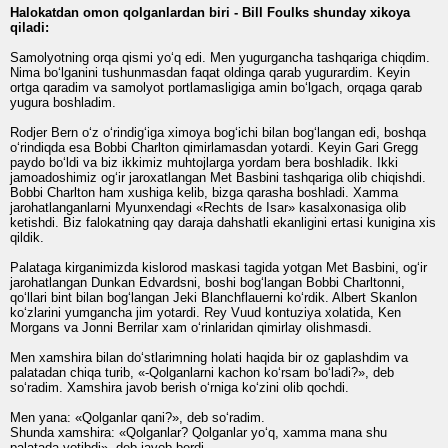
Halokatdan omon qolganlardan biri - Bill Foulks shunday xikoya
qiladi:
Samolyotning orqa qismi yo‘q edi. Men yugurgancha tashqariga chiqdim.
Nima bo‘lganini tushunmasdan faqat oldinga qarab yugurardim. Keyin
ortga qaradim va samolyot portlamasligiga amin bo‘lgach, orqaga qarab
yugura boshladim.
Rodjer Bern o‘z o‘rindig‘iga ximoya bog‘ichi bilan bog‘langan edi, boshqa
o‘rindiqda esa Bobbi Charlton qimirlamasdan yotardi. Keyin Gari Gregg
paydo bo‘ldi va biz ikkimiz muhtojlarga yordam bera boshladik. Ikki
jamoadoshimiz og‘ir jaroxatlangan Met Basbini tashqariga olib chiqishdi.
Bobbi Charlton ham xushiga kelib, bizga qarasha boshladi. Xamma
jarohatlanganlarni Myunxendagi «Rechts de Isar» kasalxonasiga olib
ketishdi. Biz falokatning qay daraja dahshatli ekanligini ertasi kunigina xis
qildik.
Palataga kirganimizda kislorod maskasi tagida yotgan Met Basbini, og‘ir
jarohatlangan Dunkan Edvardsni, boshi bog‘langan Bobbi Charltonni,
qo‘llari bint bilan bog‘langan Jeki Blanchflauerni ko‘rdik. Albert Skanlon
ko‘zlarini yumgancha jim yotardi. Rey Vuud kontuziya xolatida, Ken
Morgans va Jonni Berrilar xam o‘rinlaridan qimirlay olishmasdi.
Men xamshira bilan do‘stlarimning holati haqida bir oz gaplashdim va
palatadan chiqa turib, «-Qolganlarni kachon ko‘rsam bo‘ladi?», deb
so‘radim. Xamshira javob berish o‘rniga ko‘zini olib qochdi.
Men yana: «Qolganlar qani?», deb so‘radim.
Shunda xamshira: «Qolganlar? Qolganlar yo‘q, xamma mana shu
palatada yotibdi», deb javob berdi.