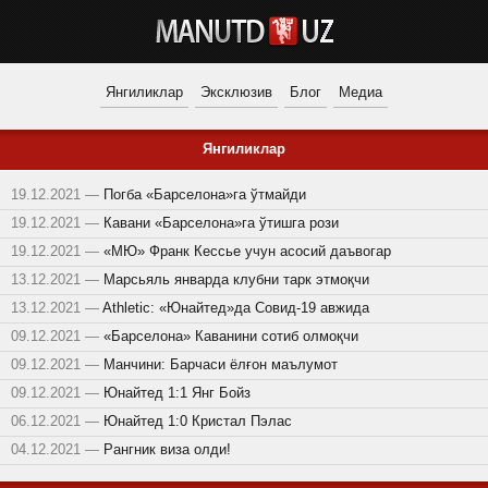
Янгиликлар
Эксклюзив
Блог
Медиа
Янгиликлар
19.12.2021 —
Погба «Барселона»га ўтмайди
19.12.2021 —
Кавани «Барселона»га ўтишга рози
19.12.2021 —
«МЮ» Франк Кессье учун асосий даъвогар
13.12.2021 —
Марсьяль январда клубни тарк этмоқчи
13.12.2021 —
Athletic: «Юнайтед»да Cовид-19 авжида
09.12.2021 —
«Барселона» Каванини сотиб олмоқчи
09.12.2021 —
Манчини: Барчаси ёлғон маълумот
09.12.2021 —
Юнайтед 1:1 Янг Бойз
06.12.2021 —
Юнайтед 1:0 Кристал Пэлас
04.12.2021 —
Рангник виза олди!