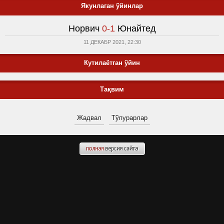
Якунлаган ўйинлар
Норвич
0-1
Юнайтед
11 ДЕКАБР 2021, 22:30
Кутилаётган ўйин
Тақвим
Жадвал
Тўпурарлар