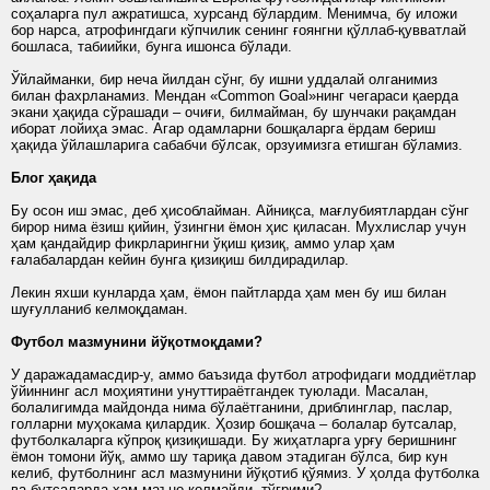
соҳаларга пул ажратишса, хурсанд бўлардим. Менимча, бу иложи
бор нарса, атрофингдаги кўпчилик сенинг ғоянгни қўллаб-қувватлай
бошласа, табиийки, бунга ишонса бўлади.
Ўйлайманки, бир неча йилдан сўнг, бу ишни уддалай олганимиз
билан фахрланамиз. Мендан «Common Goal»нинг чегараси қаерда
экани ҳақида сўрашади – очиғи, билмайман, бу шунчаки рақамдан
иборат лойиҳа эмас. Агар одамларни бошқаларга ёрдам бериш
ҳақида ўйлашларига сабабчи бўлсак, орзуимизга етишган бўламиз.
Блог ҳақида
Бу осон иш эмас, деб ҳисоблайман. Айниқса, мағлубиятлардан сўнг
бирор нима ёзиш қийин, ўзингни ёмон ҳис қиласан. Мухлислар учун
ҳам қандайдир фикрларингни ўқиш қизиқ, аммо улар ҳам
ғалабалардан кейин бунга қизиқиш билдирадилар.
Лекин яхши кунларда ҳам, ёмон пайтларда ҳам мен бу иш билан
шуғулланиб келмоқдаман.
Футбол мазмунини йўқотмоқдами?
У даражадамасдир-у, аммо баъзида футбол атрофидаги моддиётлар
ўйиннинг асл моҳиятини унуттираётгандек туюлади. Масалан,
болалигимда майдонда нима бўлаётганини, дриблинглар, паслар,
голларни муҳокама қилардик. Ҳозир бошқача – болалар бутсалар,
футболкаларга кўпроқ қизиқишади. Бу жиҳатларга урғу беришнинг
ёмон томони йўқ, аммо шу тариқа давом этадиган бўлса, бир кун
келиб, футболнинг асл мазмунини йўқотиб қўямиз. У ҳолда футболка
ва бутсаларда ҳам маъно қолмайди, тўғрими?