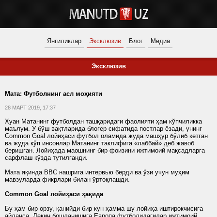
Янгиликлар
Эксклюзив
Блог
Медиа
Эксклюзив
Мата: Футболнинг асл моҳияти
28 МАРТ 2019, 17:37
Хуан Матанинг футболдан ташқаридаги фаолияти ҳам кўпчиликка
маълум. У бўш вақтларида блогер сифатида постлар ёзади, унинг
Common Goal лойиҳаси футбол оламида жуда машҳур бўлиб кетган
ва жуда кўп инсонлар Матанинг таклифига «лаббай» деб жавоб
беришган. Лойиҳада маошнинг бир фоизини ижтимоий мақсадларга
сарфлаш кўзда тутилганди.
Мата яқинда ВВС нашрига интервью берди ва ўзи учун муҳим
мавзуларда фикрлари билан ўртоқлашди.
Common Goal лойиҳаси ҳақида
Бу ҳам бир орзу, қанийди бир кун ҳамма шу лойиҳа иштирокчисига
айланса. Лекин бошланишига Европа футболидагилар ижтимоий