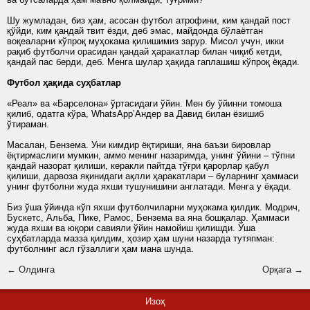
Шу жумладан, биз ҳам, асосан футбол атрофини, ким қандай пост
қўйди, ким қандай твит ёзди, деб эмас, майдонда бўлаётган
воқеаларни кўпроқ муҳокама қилишимиз зарур. Мисол учун, икки
рақиб футболчи орасидан қандай ҳаракатлар билан чиқиб кетди,
қандай пас берди, деб. Менга шулар ҳақида гаплашиш кўпроқ ёқади.
Футбол ҳақида суҳбатлар
«Реал» ва «Барселона» ўртасидаги ўйин. Мен бу ўйинни томоша
қилиб, одатга кўра, WhatsApp’Андер ва Давид билан ёзишиб
ўтираман.
Масалан, Бензема. Уни кимдир ёқтириши, яна баъзи бировлар
ёқтирмаслиги мумкин, аммо менинг назаримда, унинг ўйини – тўпни
қандай назорат қилиши, керакли пайтда тўғри қарорлар қабул
қилиши, дарвоза яқинидаги ақлли ҳаракатлари – буларнинг ҳаммаси
унинг футболни жуда яхши тушунишини англатади. Менга у ёқади.
Биз ўша ўйинда кўп яхши футболчиларни муҳокама қилдик. Модрич,
Бускетс, Альба, Пике, Рамос, Бензема ва яна бошқалар. Ҳаммаси
жуда яхши ва юқори савияли ўйин намойиш қилишди. Ўша
суҳбатларда мазза қилдим, ҳозир ҳам шуни назарда тутяпман:
футболнинг асл гўзаллиги ҳам мана
шунда
.
← Олдинга
Орқага →
Изоҳ