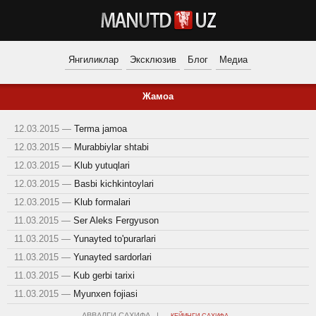
Янгиликлар
Эксклюзив
Блог
Медиа
Жамоа
12.03.2015 —
Terma jamoa
12.03.2015 —
Murabbiylar shtabi
12.03.2015 —
Klub yutuqlari
12.03.2015 —
Basbi kichkintoylari
12.03.2015 —
Klub formalari
11.03.2015 —
Ser Aleks Fergyuson
11.03.2015 —
Yunayted to'purarlari
11.03.2015 —
Yunayted sardorlari
11.03.2015 —
Kub gerbi tarixi
11.03.2015 —
Myunxen fojiasi
АВВАЛГИ САҲИФА |