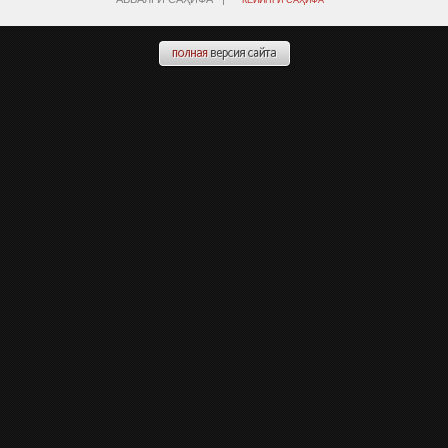
КЕЙИНГИ САҲИФА