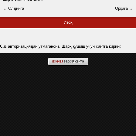
← Олдинга
Орқага →
Изоҳ
Сиз авторизациядан ўтмагансиз. Шарҳ қўшиш учун сайтга киринг.