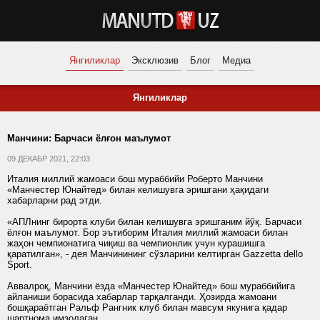
Янгиликлар
Эксклюзив
Блог
Медиа
Янгиликлар
Манчини: Барчаси ёлғон маълумот
09 ДЕКАБР 2021, 22:03
Италия миллий жамоаси бош мураббийи Роберто Манчини
«Манчестер Юнайтед» билан келишувга эришгани ҳақидаги
хабарларни рад этди.
«АПЛнинг бирорта клуби билан келишувга эришганим йўқ. Барчаси
ёлғон маълумот. Бор эътиборим Италия миллий жамоаси билан
жаҳон чемпионатига чиқиш ва чемпионлик учун курашишга
қаратилган», - дея Манчинининг сўзларини келтирган Gazzetta dello
Sport.
Аввалроқ, Манчини ёзда «Манчестер Юнайтед» бош мураббийига
айланиши борасида хабарлар тарқалганди. Ҳозирда жамоани
бошқараётган Ральф Рангник клуб билан мавсум якунига қадар
шартнома имзолаган.