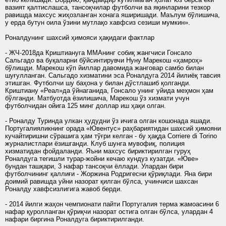
вазият қалтислашса, тансоқчилар футболчи ва яқинларини тезкор
равишда махсус жиҳозланган хонага яширишади. Маълум бўлишича,
у ерда бутун оила ўзини мутлақо хавфсиз сезиши мумкин».
Роналдунинг шахсий ҳимояси ҳақидаги фактлар
- ЖЧ-2018да Криштиануга ММАнинг собиқ жангчиси Гонсало
Сальгадо ва буқаларни бўйсинтирувчи Нуну Марекош «ҳамроҳ»
бўлишди. Марекош кўп йиллар давомида жанговар самбо билан
шуғулланган. Сальгадо хизматини эса Роналдуга 2014 йилиёқ тавсия
этишган. Футболчи шу баҳона у билан дўстлашиб қолганди.
Криштиану «Реал»да ўйнаганида, Гонсало унинг уйида меҳмон ҳам
бўлганди. Матбуотда ёзилишича, Марекош ўз хизмати учун
футболчидан ойига 125 минг доллар иш ҳақи олган.
- Роналду Туринда улкан ҳудудни ўз ичига олган кошонада яшади.
Португалияликнинг орада «Ювентус» раҳбариятидан шахсий ҳимояни
кучайтиришни сўрашига ҳам тўғри келган - бу ҳақда Corriere di Torino
журналистлари ёзишганди. Клуб шунга мувофиқ, полиция
хизматидан фойдаланди. Яъни махсус бириктирилган гуруҳ
Роналдуга тегишли турар-жойни кечаю кундуз кузатди. «Юве»
бундан ташқари, 3 нафар тансоқчи ёллади. Улардан бири
футболчининг қаллиғи - Жоржина Родригесни қўриқлади. Яна бири
доимий равишда уйни назорат қилган бўлса, учинчиси шахсан
Роналду хавфсизлигига жавоб берди.
- 2014 йилги жаҳон чемпионати пайти Португалия терма жамоасини 6
нафар қуролланган қўриқчи назорат остига олган бўлса, улардан 4
нафари биргина Роналдуга бириктирилганди.