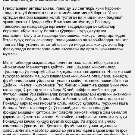
Гувоҳларнинг айтишларича, Роналду 23 сентябрь куни Карринг­
тондаги клуб базасига янги автомобилини миниб борган. Унинг
ортидан яна бир машина келиб тўхтаган ва ичидан икки бақувват
эркак тушган. Шундан сўнг Британия матбуотида Роналду
тансоқчилар назоратида юрганини тасдиқлайдиган хабарлар
берилди: «Криштиану ёллаган қўриқлаш гуруҳи туну кун
ишлайди». Daily Star нашрида ёзилишича, махсус тайёргарликдан
ўтган гуруҳ собиқ аскарлар, полициячилар ва ҳарбийлардан ташкил
топган. Португалиялик сотиб олган уй ичида эса махсус хона бор -
фавқулодда вазиятларда оила аъзолари шу ерга яширинишлари
мумкин.
Mirror таблоиди мақоласидан олинган текстга эътибор қаратинг:
«Криштиану Манчестерга қайтгач, уни шаҳарда жиноятчилар,
тўдалар ва ўғрилар кўпайгани ҳақида огоҳлантиришган. Яъни жиноий
гуруҳлар асосан машҳур кишиларни «нишон»га олишлари, айниқса,
футболчиларнинг уйларини тунашга мойил эканликларини айтишган.
Дейлик, «Челси» ҳимоя­чиси Рис Жеймс «Зенит»га қарши ўйин учун
кетганида, ўғрилар унинг уйида бўлиб, сейфни олиб кетишди.
Футболчининг ўзи кейинчалик кузатув камералари ёзувини ижтимоий
тармоққа жойлади: ўғрилар бол­ға билан уриб, сейфни ағдаришган...
Роналду барчасини инобатга олиб, махсус қўриқлаш гуруҳини ишга
ёллади. Унинг аъзолари ўқ ўтказмайдиган машиналардан
фойдаланишади, ҳаттоки, энг хавфли жиноятчиларга ҳам бемалол
қаршилик кўрсата олишади. Асосийси, хавфсизлик хизмати гуруҳи
Роналдуни кечаю кундуз кузатиб боради. Уй атрофига ўнлаб
камералар ўрнатилган. Қисқаси, футболчи ва унинг яқинлари
хавфсизлигига жавобгар шахслар уйга полицияга қараганда тезроқ
етиб келишади. Бордию, қандайдир кутилмаган ҳолат юз берса ёки