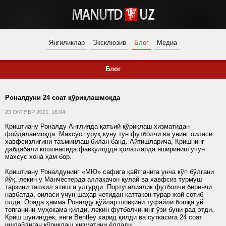
Янгиликлар
Эксклюзив
Блог
Медиа
Блог
Роналдуни 24 соат қўриқлашмоқда
23 ОКТЯБР 2021, 18:04
Криштиану Роналду Англияда қатъий қўриқлаш хизматидан
фойдаланмоқда. Махсус гуруҳ куну тун футболчи ва унинг оиласи
хавфсизлигини таъминлаш билан банд. Айтишларича, Кришнинг
дабдабали кошонасида фавқулодда ҳолатларда яшириниш учун
махсус хона ҳам бор.
Криштиану Роналдунинг «МЮ» сафига қайтганига унча кўп бўлгани
йўқ, лекин у Манчес­терда аллақачон қулай ва хавфсиз турмуш
тарзини ташкил этишга улгурди. Португалиялик футболчи биринчи
навбатда, оиласи учун шаҳар четидан каттакон турар-жой сотиб
олди. Орада ҳамма Роналду қўйлар шовқини туфайли бошқа уй
топганини муҳокама қилди, лекин футболчининг ўзи буни рад этди.
Криш шунингдек, янги Bentley харид қилди ва суткасига 24 соат
ишлайдиган қўриқлаш хизматини ёллади.