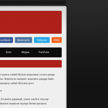
Facebook
Вконтакте
Telegram
RSS
Блог
Медиа
FanZone
-шувга сабаб бўлган мақолани эълон қилди.
екс Фергюсон яширин эканлиги ҳақида баён
аларга сабаб бўлгани рост.
»?
ўтганига қарамай, унинг клубга таъсир
 амалга оширган ишлар билан қисқача