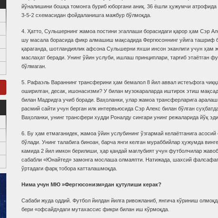
йўналишини бошқа томонга буриб юборгани аниқ. 36 ёшли ҳужумчи атрофида
3-5-2 схемасидан фойдаланишга мажбур бўлмоқда.
4. Ҳатто, Сульшернинг жамоа постини эгаллаши борасидаги қарор ҳам Сэр А
шу масала борасида фикр алмашиш мақсадида Фергюсоннинг уйига ташриф б
қараганда, шотландиялик афсона Сульшерни яхши инсон эканлиги учун ҳам 
маслаҳат беради. Унинг ўйин услуби, ишлаш принциплари, тарғиб этаётган ф
бўлмаган.
5. Рафаэль Вараннинг трансферини ҳам бемалол 8 йил аввал истеъфога чиққ
оширилган, десак, ишонасизми? У билан музокараларда иштирок этиш мақса
билан Мадридга учиб боради. Ваҳоланки, улар жамоа трансферларига аралаш
расмий сайти учун берган илк интервьюсида Сэр Алекс билан бўлган суҳбатд
Ваҳоланки, унинг трансфери худди Роналду сингари унинг режаларида йўқ эди
6. Бу ҳам етмаганидек, жамоа ўйин услубининг ўзгармай келаётганига асоси
бўлади. Унинг талабига биноан, барча янги келган мураббийлар ҳужумда винг
камида 2 йил имкон берилиши, ҳар қандай мағлубият учун футболчилар жаво
сабабли «Юнайтед» замонга мослаша олмаяпти. Натижада, шахсий фалсафага
ўртадаги фарқ тобора катталашмоқда.
Нима учун МЮ »Фергюсонизм»дан қутулиши керак?
Сабаби жуда оддий. Футбол йилдан йилга ривожланиб, янгича кўриниш олмоқда
бери «офсайд»даги мутахассис фикри билан иш кўрмоқда.