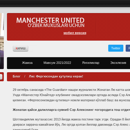
мобил версия
Twitter
Жамоа
Мавсум 2021/2022
Янгиликлар
Эксклюзив
Блог
/
Лю: Фергюсондан қутулиш керак!
29 октябрь санасида «The Guardian» нашри журналисти Жонатан Лю катта шов
Унда «Манчестер Юнайтед» клубининг омадсизликлари ортида аслида Сэр Ал
қилинган. «Фергюсонизмдан қутилиш» номли материал кўплаб баҳс ва мунозар
Жонатан қайси далилларга суяниб Сэр Алекснинг «огородига тош отди
Шотландиялик мутахассис 2013 йилда жамоа постини тарк этди. Орадан 8 йил 
доираси заррача камайгани йўқ. Лю ортда қолган йиллар давомида Сэр Алекс
таништириб ўтди.