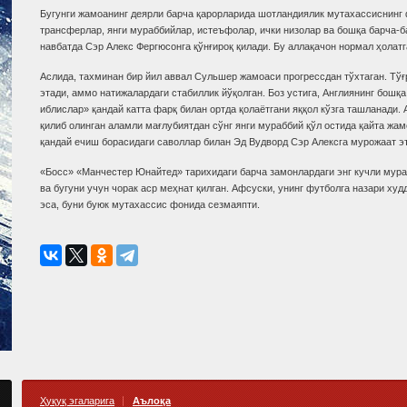
Бугунги жамоанинг деярли барча қарорларида шотландиялик мутахассиснинг ф
трансферлар, янги мураббийлар, истеъфолар, ички низолар ва бошқа барча-
навбатда Сэр Алекс Фергюсонга қўнғироқ қилади. Бу аллақачон нормал ҳолатг
Аслида, тахминан бир йил аввал Сульшер жамоаси прогрессдан тўхтаган. Тўғ
этади, аммо натижалардаги стабиллик йўқолган. Боз устига, Англиянинг бошқа
иблислар» қандай катта фарқ билан ортда қолаётгани яққол кўзга ташланади
қилиб олинган аламли мағлубиятдан сўнг янги мураббий қўл остида қайта жа
қандай ечиш борасидаги саволлар билан Эд Вудворд Сэр Алексга мурожаат э
«Босс» «Манчестер Юнайтед» тарихидаги барча замонлардаги энг кучли мура
ва бугуни учун чорак аср меҳнат қилган. Афсуски, унинг футболга назари худ
эса, буни буюк мутахассис фонида сезмаяпти.
Ҳуқуқ эгаларига
Аълоқа