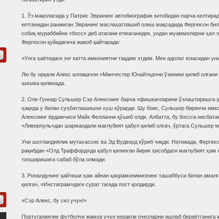
1. Ўз мақоласида у Патрис Эвранинг автобиографик китобидан парча келтирад
кетганидан ранжиган Эвранинг маслаҳатлашиб олиш мақсадида Фергюсон била
собиқ мураббийни «босс» деб атагани етмаганидек, ундан муаммоларни ҳал э
Фергюсон қуйидагича жавоб қайтаради:
«Унга ҳаётидаги энг катта имкониятни тақдим этдим. Мен адолат юзасидан у
Лю бу орқали Алекс аллақачон «Манчестер Юнайтед»ни ўзиники қилиб олгани 
шаъма қилмоқда.
2. Оле-Гуннар Сульшер Сэр Алекснинг барча «фишка»ларини ўзлаштиришга ур
ҳақида у билан суҳбатлашишни хуш кўрарди. Шу боис, Сульшер биринчи имко
Алекснинг ёрдамчиси Майк Фелланни қўшиб олди. Албатта, бу боссга нисбатан
«Ливерпуль»дан шармандали мағлубият қабул қилиб олгач, ўртага Сульшер 
Уни шотландиялик мутахассис ва Эд Вудворд кўриб чиқди. Натижада, Фергюсо
рақибдан «Олд Траффорд»да қабул қилинган йирик ҳисобдаги мағлубият ҳам 
топширишига сабаб бўла олмади.
3. Роналдунинг қайтиши ҳам айнан қаҳрамонимизнинг ташаббуси билан амалг
қилгач, «Инстаграм»даги сурат тагида пост қолдирди.
«Сэр Алекс, бу сиз учун!»
Португалиялик футболчи жамоа учун керакли очколарни ишлаб бераётганига 