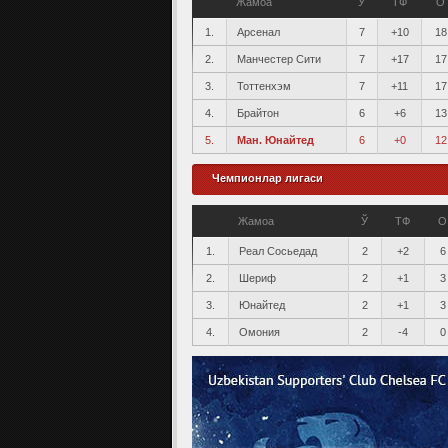
Жамоа
Ў
ТФ
О
1.
Арсенал
7
+10
18
2.
Манчестер Сити
7
+17
17
3.
Тоттенхэм
7
+11
17
4.
Брайтон
6
+6
13
5.
Ман. Юнайтед
6
+0
12
Чемпионлар лигаси
Жамоа
Ў
ТФ
О
1.
Реал Сосьедад
2
+2
6
2.
Шериф
2
+1
3
3.
Юнайтед
2
+1
3
4.
Омония
2
-4
0