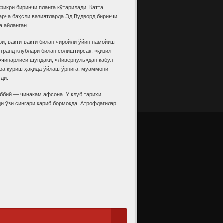
икри биринчи планга кўтарилади. Катта
барча баҳсли вазиятларда Эд Вудворд биринчи
а айланган.
ри, вақти-вақти билан чиройли ўйин намойиш
 гранд клублари билан солиштирсак, «қизил
. Ачинарлиси шундаки, «Ливерпуль»дан қабул
моа қуриш ҳақида ўйлаш ўрнига, муаммони
тди.
ббий — чинакам афсона. У клуб тарихи
ди ўзи сингари қариб бормоқда. Атрофдагилар