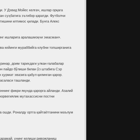
и. У Дэвид Мойес келгач, ишлар орқага
н суҳбатига эътибор қаратди. Футболчи
тишини илтимос қилади. Бунга Алекс
нинг ишларига аралашмоқчи эмасман».
ва кейинги мураббийга клубни топширганига
инар, доим тарихдаги улкан ғалабалар
н пайдо бўлиши билан ўз штабига Сэр
 ҳурмат эвазига қабул қилинган қарор.
масаласи ташланди.
ннинг фикри якунда қарорга айланди. Азалий
норвегиялик мутахассисни постни
а ошди. Роналду ортга қайтаётганини маълум
қарамай, унинг келиши ривожланиш