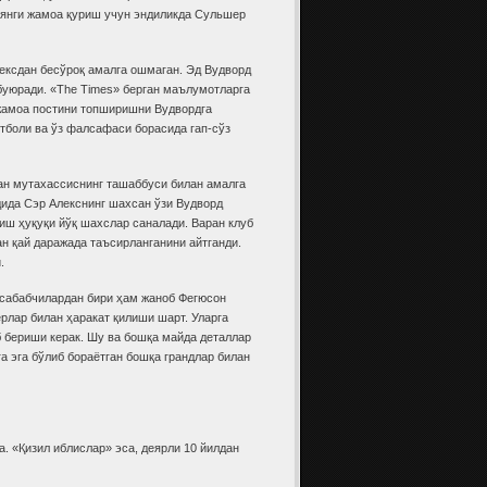
 янги жамоа қуриш учун эндиликда Сульшер
лексдан бесўроқ амалга ошмаган. Эд Вудворд
уюради. «The Times» берган маълумотларга
жамоа постини топширишни Вудвордга
утболи ва ўз фалсафаси борасида гап-сўз
ан мутахассиснинг ташаббуси билан амалга
дида Сэр Алекснинг шахсан ўзи Вудворд
иш ҳуқуқи йўқ шахслар саналади. Варан клуб
ан қай даражада таъсирланганини айтганди.
.
й сабабчилардан бири ҳам жаноб Фегюсон
ерлар билан ҳаракат қилиши шарт. Уларга
б бериши керак. Шу ва бошқа майда деталлар
 эга бўлиб бораётган бошқа грандлар билан
. «Қизил иблислар» эса, деярли 10 йилдан