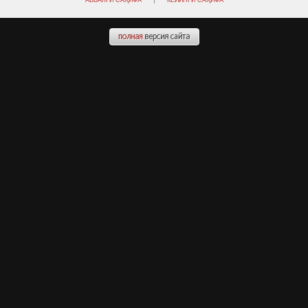
АВВАЛГИ САҲИФА
КЕЙИНГИ САҲИФА