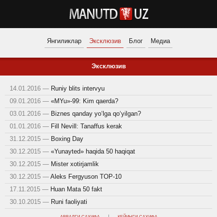
Янгиликлар
Эксклюзив
Блог
Медиа
Эксклюзив
14.01.2016 —
Runiy blits intervyu
09.01.2016 —
«MYu»-99: Kim qaerda?
03.01.2016 —
Biznes qanday yo‘lga qo‘yilgan?
01.01.2016 —
Fill Nevill: Tanaffus kerak
31.12.2015 —
Boxing Day
30.12.2015 —
«Yunayted» haqida 50 haqiqat
30.12.2015 —
Mister xotirjamlik
30.12.2015 —
Aleks Fergyuson TOP-10
17.11.2015 —
Huan Mata 50 fakt
30.10.2015 —
Runi faoliyati
|