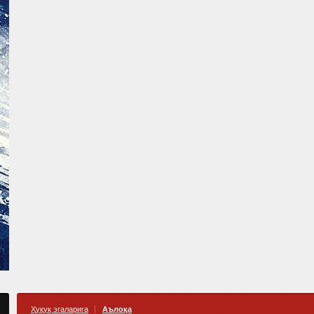
Ҳуқуқ эгаларига
Аълоқа