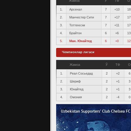
Жамоа
Ў
ТФ
О
1.
Арсенал
7
+10
18
2.
Манчестер Сити
7
+17
17
3.
Тоттенхэм
7
+11
17
4.
Брайтон
6
+6
13
5.
Ман. Юнайтед
6
+0
12
Чемпионлар лигаси
Жамоа
Ў
ТФ
О
1.
Реал Сосьедад
2
+2
6
2.
Шериф
2
+1
3
3.
Юнайтед
2
+1
3
4.
Омония
2
-4
0