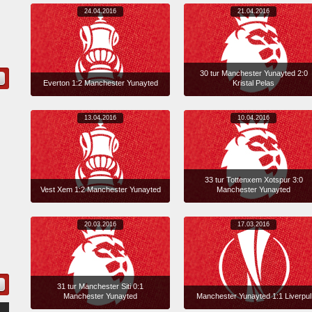
24.04.2016
21.04.2016
30 tur Manchester Yunayted 2:0
Everton 1:2 Manchester Yunayted
Kristal Pelas
13.04.2016
10.04.2016
33 tur Tottenxem Xotspur 3:0
Vest Xem 1:2 Manchester Yunayted
Manchester Yunayted
20.03.2016
17.03.2016
31 tur Manchester Siti 0:1
Manchester Yunayted
Manchester Yunayted 1:1 Liverpul