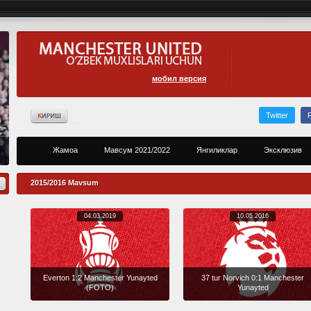
мобил версия
Twitter
Жамоа
Мавсум 2021/2022
Янгиликлар
Эксклюзив
2015/2016 Mavsum
04.03.2019
10.05.2016
Everton 1:2 Manchester Yunayted
37 tur Norvich 0:1 Manchester
(FOTO)
Yunayted