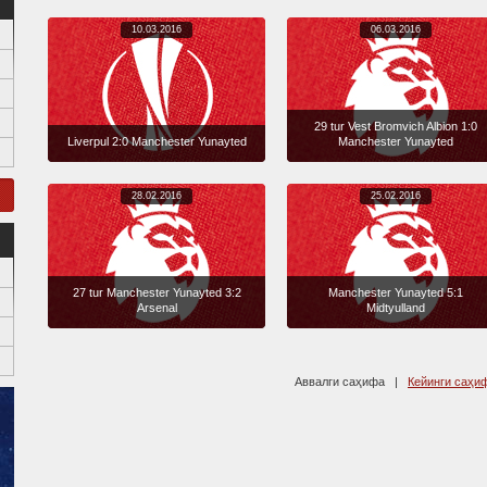
10.03.2016
06.03.2016
29 tur Vest Bromvich Albion 1:0
Liverpul 2:0 Manchester Yunayted
Manchester Yunayted
28.02.2016
25.02.2016
27 tur Manchester Yunayted 3:2
Manchester Yunayted 5:1
Arsenal
Midtyulland
Аввалги саҳифа |
Кейинги саҳи