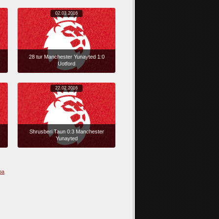
02.03.2016
28 tur Manchester Yunayted 1:0
Uotford
22.02.2016
Shrusberi Taun 0:3 Manchester
Yunayted
фа