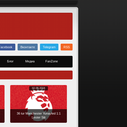
Facebook
Вконтакте
Telegram
RSS
Блог
Медиа
FanZone
02.05.2016
36 tur Manchester Yunayted 1:1
Lester Siti