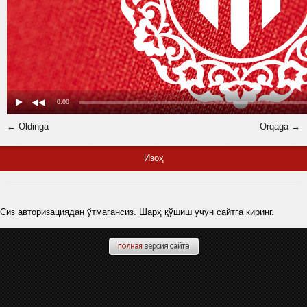
← Oldinga
Orqaga →
Изоҳ
Сиз авторизациядан ўтмагансиз. Шарҳ қўшиш учун сайтга киринг.