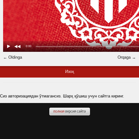
← Oldinga
Orqaga →
Изоҳ
Сиз авторизациядан ўтмагансиз. Шарҳ қўшиш учун сайтга киринг.