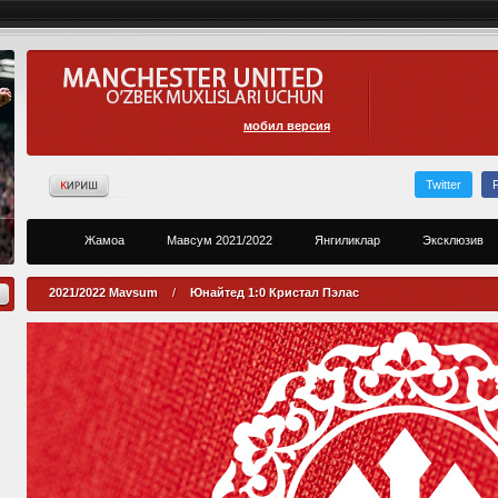
мобил версия
Twitter
Жамоа
Мавсум 2021/2022
Янгиликлар
Эксклюзив
2021/2022 Mavsum
/
Юнайтед 1:0 Кристал Пэлас