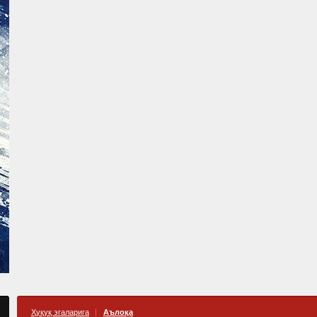
Ҳуқуқ эгаларига
Аълоқа