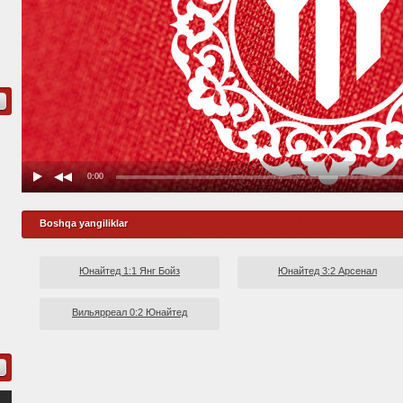
Boshqa yangiliklar
Юнайтед 1:1 Янг Бойз
Юнайтед 3:2 Арсенал
Вильярреал 0:2 Юнайтед