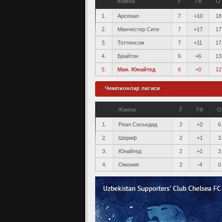
Жамоа
Ў
ТФ
О
1.
Арсенал
7
+10
18
2.
Манчестер Сити
7
+17
17
3.
Тоттенхэм
7
+11
17
4.
Брайтон
6
+6
13
5.
Ман. Юнайтед
6
+0
12
Чемпионлар лигаси
Жамоа
Ў
ТФ
О
1.
Реал Сосьедад
2
+2
6
2.
Шериф
2
+1
3
3.
Юнайтед
2
+1
3
4.
Омония
2
-4
0