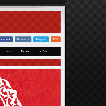
Facebook
Вконтакте
Telegram
RSS
Блог
Медиа
FanZone