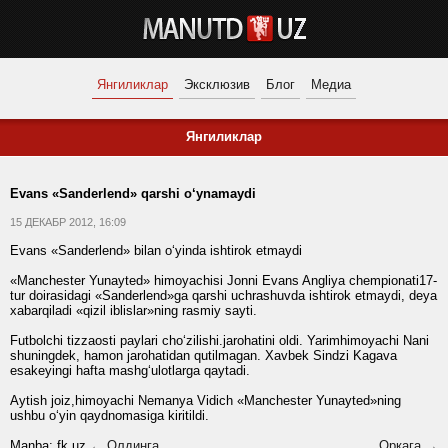
Янгиликлар
Эксклюзив
Блог
Медиа
Янгиликлар
Evans «Sanderlend» qarshi o‘ynamaydi
15 ДЕКАБР 2012, 16:09
Evans «Sanderlend» bilan o‘yinda ishtirok etmaydi
«Manchester Yunayted» himoyachisi Jonni Evans Angliya chempionati17-
tur doirasidagi «Sanderlend»ga qarshi uchrashuvda ishtirok etmaydi, deya
xabarqiladi «qizil iblislar»ning rasmiy sayti.
Futbolchi tizzaosti paylari cho‘zilishi.jarohatini oldi. Yarimhimoyachi Nani
shuningdek, hamon jarohatidan qutilmagan. Xavbek Sindzi Kagava
esakeyingi hafta mashg‘ulotlarga qaytadi.
Aytish joiz,himoyachi Nemanya Vidich «Manchester Yunayted»ning
ushbu o‘yin qaydnomasiga kiritildi.
Manba:
fk.uz
← Олдинга
Орқага →