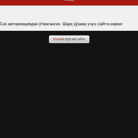
Сиз авторизациядан ўтмагансиз. Шарҳ қўшиш учун сайтга киринг.