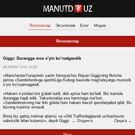
Янгиликлар
Эксклюзив
Блог
Медиа
Янгиликлар
Giggz: Durangga mos o’yin ko’rsatgandik
08 ЯНВАР 2014, 22:50
«ManchesterYunayted» yarim himoyachisi Rayan Giggzning fikricha
jamoa «Sanderlend»ga qarshiLiga Kubogi baxsida mag’lubiyatga munosib
o’yin ko’rsatmagandi.
«Hakam o’yindao’zini g’alati tutdi, deb aytsa ham bo’ladi. Biz kamida
durangga haqli edik. Yakuniynatija esa hammaga ma’lum.
«Sanderlend»ning har ikki golida ham hakam baxsli qarorlarqabul qildi. Bu
bizning kunimiz emasdi.
Biroq biz qattiq mehnat qilamiz va «Old Traffordagijavob uchrashuvini
sabrsizlik bilan kutamiz», deydi Giggz.
← Олдинга
Орқага →
Изоҳ