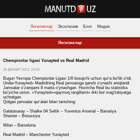
Янгиликлар
Эксклюзив
Блог
Медиа
Янгиликлар
Chempionlar ligasi Yunayted vs Real Madrid
20 ДЕКАБР 2012, 19:03
Bugun Yevropa Chempionlar Ligasi 1/8 bosqichi uchun qurʼa bo‘lib o‘tdi.
Unda«Yunayted» Madridning Real jamoasiga qarshi o‘ynashi aniqlandi.
Jamoalar o‘zarojami 8 marta o‘ynashgan. Hozircha Real bu statistika
bo‘yicha ustun. «Yunayted»«qaymoq ranglilarni» ikki bor mag‘lubiyatga
uchratgan.
Qolgan jamoalar qurʼalari bilan tanishing:
Galatasaray – Shalke 04 Seltik – Yuventus Arsenal – Bavariya
Shaxter – Borussiya
Milan – Barselona
Real Madrid – Manchester Yunayted