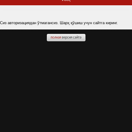
Сиз авторизациядан ўтмагансиз. Шарҳ қўшиш учун сайтга киринг.