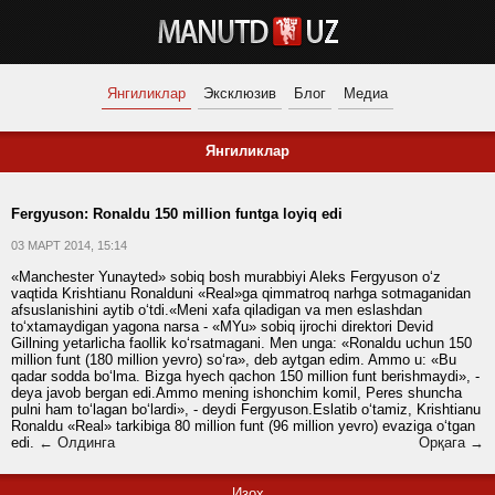
Янгиликлар
Эксклюзив
Блог
Медиа
Янгиликлар
Fergyuson: Ronaldu 150 million funtga loyiq edi
03 МАРТ 2014, 15:14
«Manchester Yunayted» sobiq bosh murabbiyi Aleks Fergyuson o‘z
vaqtida Krishtianu Ronalduni «Real»ga qimmatroq narhga sotmaganidan
afsuslanishini aytib o‘tdi.«Meni xafa qiladigan va men eslashdan
to‘xtamaydigan yagona narsa - «MYu» sobiq ijrochi direktori Devid
Gillning yetarlicha faollik ko‘rsatmagani. Men unga: «Ronaldu uchun 150
million funt (180 million yevro) so‘ra», deb aytgan edim. Ammo u: «Bu
qadar sodda bo‘lma. Bizga hyech qachon 150 million funt berishmaydi», -
deya javob bergan edi.Ammo mening ishonchim komil, Peres shuncha
pulni ham to‘lagan bo‘lardi», - deydi Fergyuson.Eslatib o‘tamiz, Krishtianu
Ronaldu «Real» tarkibiga 80 million funt (96 million yevro) evaziga o‘tgan
edi.
← Олдинга
Орқага →
Изоҳ