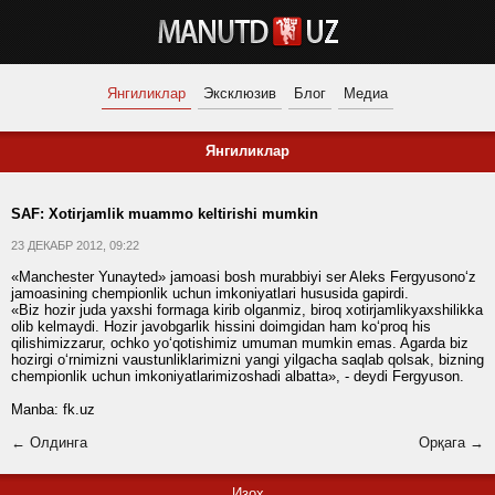
Янгиликлар
Эксклюзив
Блог
Медиа
Янгиликлар
SAF: Xotirjamlik muammo keltirishi mumkin
23 ДЕКАБР 2012, 09:22
«Manchester Yunayted» jamoasi bosh murabbiyi ser Aleks Fergyusono‘z
jamoasining chempionlik uchun imkoniyatlari hususida gapirdi.
«Biz hozir juda yaxshi formaga kirib olganmiz, biroq xotirjamlikyaxshilikka
olib kelmaydi. Hozir javobgarlik hissini doimgidan ham ko‘proq his
qilishimizzarur, ochko yo‘qotishimiz umuman mumkin emas. Agarda biz
hozirgi o‘rnimizni vaustunliklarimizni yangi yilgacha saqlab qolsak, bizning
chempionlik uchun imkoniyatlarimizoshadi albatta», - deydi Fergyuson.
Manba:
fk.uz
← Олдинга
Орқага →
Изоҳ