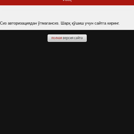
Сиз авторизациядан ўтмагансиз. Шарҳ қўшиш учун сайтга киринг.