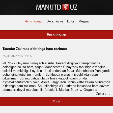
Янгиликлар
Эксклюзив
Блог
Медиа
Янгиликлар
Taarabt: Zaxirada o‘tirishga ham roziman
25 ДЕКАБР 2012, 19:35
«KPP» klubiyarim himoyachisi Adel Taarabt Angliya chempionatida
qoladigan bo‘lsa ham, faqat«Manchester Yunayted» tarkibiga o‘tsagina
qolishi mumkinligini aytib o‘tdi. «Londondan faqat «Manchester Yunayted»
uchungina ketishim mumkin. Bu klubda o‘ynashniyoshlikdan orzu
qilganman. Buning ustiga ularda hozir yaqqol hujum ortida
o‘ynaydiganfutbolchi yo‘q. Aleks Fergyuson uchun xatto zaxira o‘rindig‘ida
o‘tirishga ham roziman. Shu bilanbirga o‘z ustimda ishlashda ham davom
etaman», deydi marokashlik futbolchi.
Manba:
fk.uz
← Олдинга
Орқага →
Изоҳ