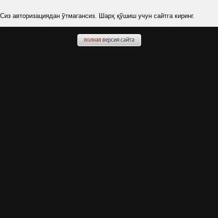
Сиз авторизациядан ўтмагансиз. Шарҳ қўшиш учун сайтга киринг.