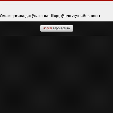
Сиз авторизациядан ўтмагансиз. Шарҳ қўшиш учун сайтга киринг.