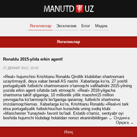
Янгиликлар
Эксклюзив
Блог
Медиа
Янгиликлар
Ronaldu 2015-yilda erkin agent!
27 ДЕКАБР 2012, 16:42
«Real» hujumchisi Krishtianu Ronaldu Qirollik klubibilan shartnomani
uzaytirmaydi, deya xabar beradi AS nashri. Xabarlarga ko‘ra, 27 yoshli
portugaliyalik futbolchi shartnomasini o‘tamoqchi vaMadridni 2015-yilning
yozida erkin agent sifatida tark etmoqchi. «Real» 2018-yilgacha
shartnoma taklif qilganiga, 10 millionlik yillik maoshni15 million
yevrogacha ko‘tarmoqchi bo‘lganiga qaramay, futbolchi shartnoma
imzolamoqchiemas. Xabarlarga ko‘ra, Krishtianu Ronaldu «Real»ni tark
etsa portugaliyalik futbolchiuchun kurashda uning sodiq klubi
«Manchester Yunayted» favorit bo‘ladi. Eslatib o‘tamiz, sentyabr oyi
boshida hujumchi klubdagi holatidan norozi ekaninibildirgan
← Олдинга
Орқага →
Изоҳ