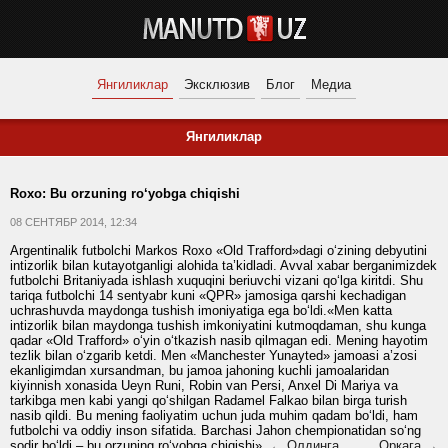
Янгиликлар
Эксклюзив
Блог
Медиа
Янгиликлар
Roxo: Bu orzuning ro‘yobga chiqishi
08 СЕНТЯБР 2014, 12:34
Argentinalik futbolchi Markos Roxo «Old Trafford»dagi o‘zining debyutini
intizorlik bilan kutayotganligi alohida ta’kidladi. Avval xabar berganimizdek
futbolchi Britaniyada ishlash xuquqini beriuvchi vizani qo‘lga kiritdi. Shu
tariqa futbolchi 14 sentyabr kuni «QPR» jamosiga qarshi kechadigan
uchrashuvda maydonga tushish imoniyatiga ega bo‘ldi.«Men katta
intizorlik bilan maydonga tushish imkoniyatini kutmoqdaman, shu kunga
qadar «Old Trafford» o‘yin o‘tkazish nasib qilmagan edi. Mening hayotim
tezlik bilan o‘zgarib ketdi. Men «Manchester Yunayted» jamoasi a’zosi
ekanligimdan xursandman, bu jamoa jahoning kuchli jamoalaridan
kiyinnish xonasida Ueyn Runi, Robin van Persi, Anxel Di Mariya va
tarkibga men kabi yangi qo‘shilgan Radamel Falkao bilan birga turish
nasib qildi. Bu mening faoliyatim uchun juda muhim qadam bo‘ldi, ham
futbolchi va oddiy inson sifatida. Barchasi Jahon chempionatidan so‘ng
sodir bo‘ldi – bu orzuning ro‘yobga chiqishi».
← Олдинга
Орқага →