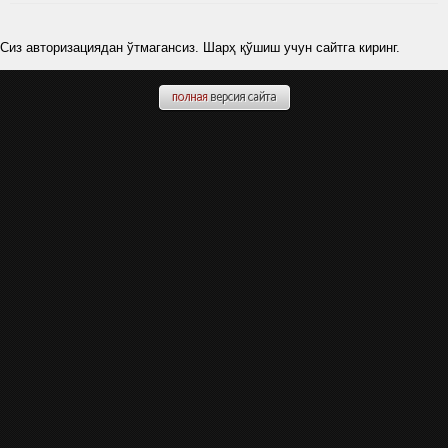
Сиз авторизациядан ўтмагансиз. Шарҳ қўшиш учун сайтга киринг.