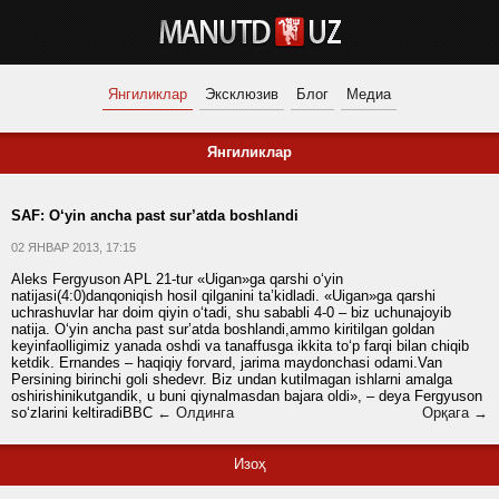
Янгиликлар
Эксклюзив
Блог
Медиа
Янгиликлар
SAF: O‘yin ancha past sur’atda boshlandi
02 ЯНВАР 2013, 17:15
Aleks Fergyuson APL 21-tur «Uigan»ga qarshi o‘yin
natijasi(4:0)danqoniqish hosil qilganini ta’kidladi. «Uigan»ga qarshi
uchrashuvlar har doim qiyin o‘tadi, shu sababli 4-0 – biz uchunajoyib
natija. O‘yin ancha past sur’atda boshlandi,ammo kiritilgan goldan
keyinfaolligimiz yanada oshdi va tanaffusga ikkita to‘p farqi bilan chiqib
ketdik. Ernandes – haqiqiy forvard, jarima maydonchasi odami.Van
Persining birinchi goli shedevr. Biz undan kutilmagan ishlarni amalga
oshirishinikutgandik, u buni qiynalmasdan bajara oldi», – deya Fergyuson
so‘zlarini keltiradiBBC
← Олдинга
Орқага →
Изоҳ