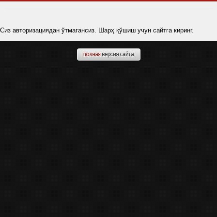
Сиз авторизациядан ўтмагансиз. Шарҳ қўшиш учун сайтга киринг.