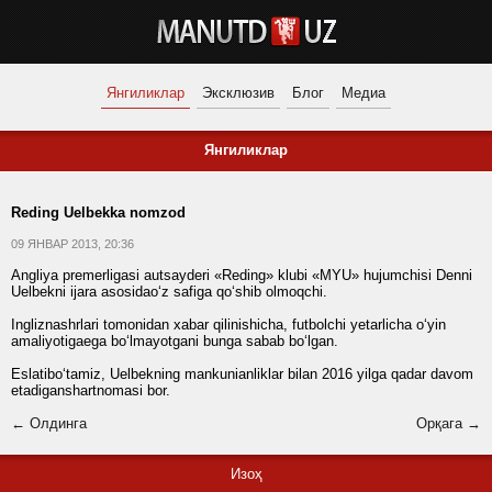
Янгиликлар
Эксклюзив
Блог
Медиа
Янгиликлар
Reding Uelbekka nomzod
09 ЯНВАР 2013, 20:36
Angliya premerligasi autsayderi «Reding» klubi «MYU» hujumchisi Denni
Uelbekni ijara asosidao‘z safiga qo‘shib olmoqchi.
Ingliznashrlari tomonidan xabar qilinishicha, futbolchi yetarlicha o‘yin
amaliyotigaega bo‘lmayotgani bunga sabab bo‘lgan.
Eslatibo‘tamiz, Uelbekning mankunianliklar bilan 2016 yilga qadar davom
etadiganshartnomasi bor.
← Олдинга
Орқага →
Изоҳ