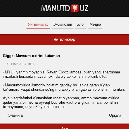
Янгиликлар
Эксклюзив
Блог
Медиа
Янгиликлар
Giggz: Mavsum oxirini kutaman
13 ЯНВАР 2013, 18:35
«MYU» yarimhimoyachisi Rayan Giggz jamoasi bilan yangi shartnoma
imzolash borasida mavsumoxirida o‘ylab ko‘rishini bildirib o‘tdi.
«Mavsumoxirida jismoniy holatim qanday bo‘lishiga qarab o‘ylab
ko‘raman. Faqat shundanso‘ng murabbiy bilan gaplashib olishim mumkin.
Ayni vaqtdafutbol o‘ynashdan rohat olyapman, ammo mavsum oxiriga
qadar yana bir necha oyvaqt bor. Shu vaqt oralig‘ida nimalar bo‘lishini
bilmayman», deydi 39 yoshlifutbolchi.
← Олдинга
Орқага →
Изоҳ