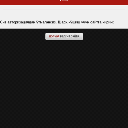
Сиз авторизациядан ўтмагансиз. Шарҳ қўшиш учун сайтга киринг.