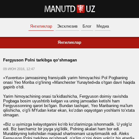
Янгиликлар
Эксклюзив
Блог
Медиа
Янгиликлар
Fergyuson Polni tarkibga qo‘shmagan
09 ИЮН 2016, 12:47
«Yuventus» jamoasining fransiyalik yarim himoyachisi Pol Pogbaning
onasi Yeo Moriba o‘g‘lining «Manchester Yunayted»da o‘tgan davri haqida
gapirib o‘tdi.
Yarim himoyachining onasi ta’kidlashicha, Fergyuson doimiy ravishda
Pogbaga bosim uyushtirib kelgan va uning jamoadan ketishi ham
Fergyussonning qarori bo‘lgan. Bundan tashqari, Yeo Maribaning ma’lum
qilishicha, o‘g‘li MYudan ketar ekan, ko‘zdan oqayotgan yoshlarni to‘xtata
olmagan.
«Biz u uyimizga kelayotganini ko‘rib ko‘zlarimizga ishonmadik. U yolg‘iz
edi. Biz barchamiz bir joyga yig‘ildik, Polning akalari ham bor edi.
Murabbiyning kelishidan maqsad shartnomani uzaytirmaslik edi. Aleks
Fergyuson Polni tarkibga qo‘shmadi, o‘g‘lim o‘zini doim yolg‘iz his etardi»,