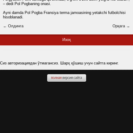
– dedi Pol Pogbaning onasi.
Ayni damda Pol Pogba Fransiya terma jamoasining yetakchi futbolchisi
hisoblanadi.
← Олдинга
Орқага →
Изоҳ
Сиз авторизациядан ўтмагансиз. Шарҳ қўшиш учун сайтга киринг.