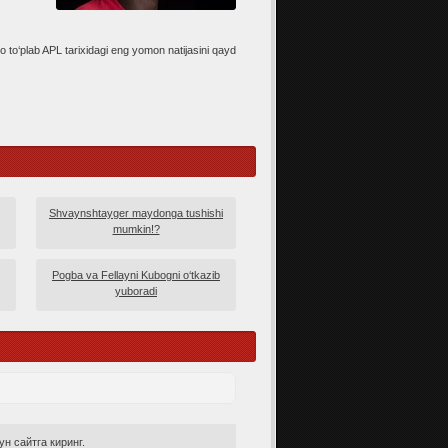
o to‘plab APL tarixidagi eng yomon natijasini qayd
Shvaynshtayger maydonga tushishi
mumkin!?
Pogba va Fellayni Kubogni o‘tkazib
yuboradi
н сайтга киринг.