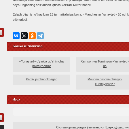
deya Pogbaning so‘zlaridan iqtibos keltiradi Mirror nashri.
Eslatib o‘tamiz, o‘tkazilgan 13 tur natijalariga ko‘ra, «Manchester Yunayted» 20 ochk
etib turibdi.
Бошқа янгиликлар
«Yunayted» o‘yinida qo‘shimcha
Xarrison va Tomlinson «Yunayted»
politsiyachilar
da
Karrik jarohat olmagan
Mourino himoya chizig‘ini
kuchaytiradi!?
Изоҳ
Сиз авторизациядан ўтмагансиз. Шарҳ қўшиш учу