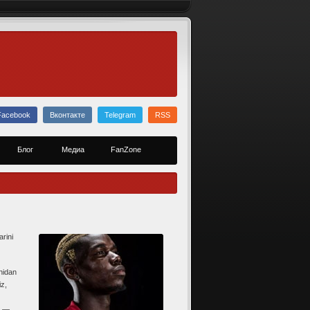
Facebook
Вконтакте
Telegram
RSS
Блог
Медиа
FanZone
rini
hidan
iz,
, —