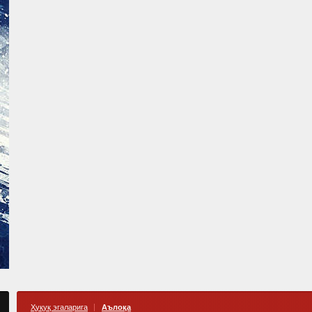
Ҳуқуқ эгаларига
Аълоқа