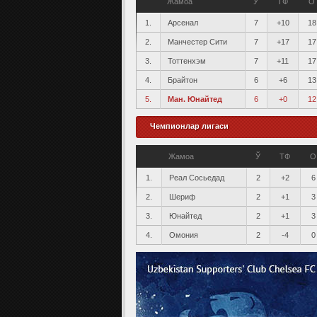
Жамоа
Ў
ТФ
О
1.
Арсенал
7
+10
18
2.
Манчестер Сити
7
+17
17
3.
Тоттенхэм
7
+11
17
4.
Брайтон
6
+6
13
5.
Ман. Юнайтед
6
+0
12
Чемпионлар лигаси
Жамоа
Ў
ТФ
О
1.
Реал Сосьедад
2
+2
6
2.
Шериф
2
+1
3
3.
Юнайтед
2
+1
3
4.
Омония
2
-4
0