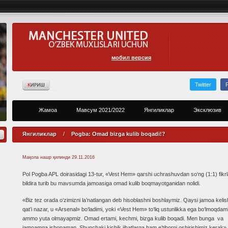
мобил версия
Twitter
Жамоа
Мавсум 2021/2022
Янгиликлар
Эксклюзив
Янгиликлар
/
Pogba: Omad bizga kulib boqadi!?
Мақола нашр қилинди
29.11.2016
Pol Pogba APL doirasidagi 13-tur, «Vest Hem» qarshi uchrashuvdan so‘ng (1:1) fikrla
bildira turib bu mavsumda jamoasiga omad kulib boqmayotganidan nolidi.
«Biz tez orada o‘zimizni la’natlangan deb hisoblashni boshlaymiz. Qaysi jamoa kelis
qat’i nazar, u «Arsenal» bo‘ladimi, yoki «Vest Hem» to‘liq ustunlikka ega bo‘lmoqdam
ammo yuta olmayapmiz. Omad ertami, kechmi, bizga kulib boqadi. Men bunga va
jamoamga ishonaman. Shunchaki kichik jihatlarga ham e’tiborni oshirishimiz kerak»