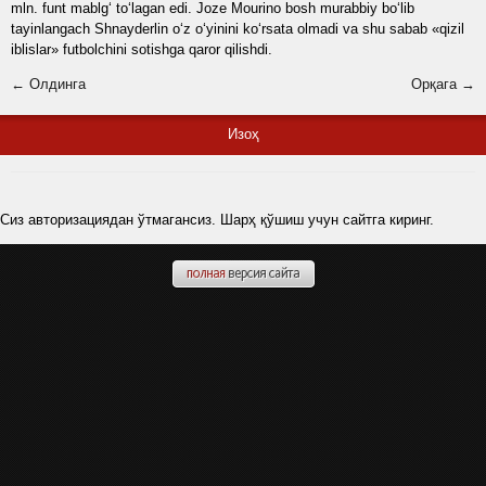
mln. funt mablg‘ to‘lagan edi. Joze Mourino bosh murabbiy bo‘lib
tayinlangach Shnayderlin o‘z o‘yinini ko‘rsata olmadi va shu sabab «qizil
iblislar» futbolchini sotishga qaror qilishdi.
← Олдинга
Орқага →
Изоҳ
Сиз авторизациядан ўтмагансиз. Шарҳ қўшиш учун сайтга киринг.