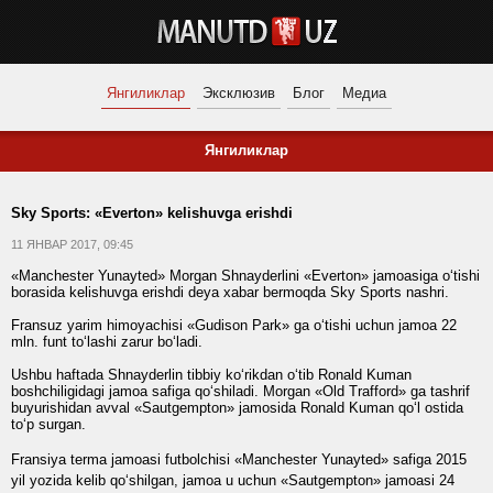
Янгиликлар
Эксклюзив
Блог
Медиа
Янгиликлар
Sky Sports: «Everton» kelishuvga erishdi
11 ЯНВАР 2017, 09:45
«Manchester Yunayted» Morgan Shnayderlini «Everton» jamoasiga o‘tishi
borasida kelishuvga erishdi deya xabar bermoqda Sky Sports nashri.
Fransuz yarim himoyachisi «Gudison Park» ga o‘tishi uchun jamoa 22
mln. funt to‘lashi zarur bo‘ladi.
Ushbu haftada Shnayderlin tibbiy ko‘rikdan o‘tib Ronald Kuman
boshchiligidagi jamoa safiga qo‘shiladi. Morgan «Old Trafford» ga tashrif
buyurishidan avval «Sautgempton» jamosida Ronald Kuman qo‘l ostida
to‘p surgan.
Fransiya terma jamoasi futbolchisi «Manchester Yunayted» safiga 2015
yil yozida kelib qo‘shilgan, jamoa u uchun «Sautgempton» jamoasi 24