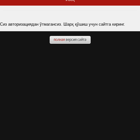
Сиз авторизациядан ўтмагансиз. Шарҳ қўшиш учун сайтга киринг.