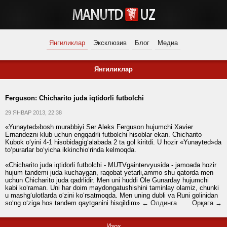
Янгиликлар
Эксклюзив
Блог
Медиа
Янгиликлар
Ferguson: Chicharito juda iqtidorli futbolchi
29 ЯНВАР 2013, 22:38
«Yunayted»bosh murabbiyi Ser Aleks Ferguson hujumchi Xavier
Ernandezni klub uchun engqadrli futbolchi hisoblar ekan. Chicharito
Kubok o‘yini 4-1 hisobidagig‘alabada 2 ta gol kiritdi. U hozir «Yunayted»da
to‘purarlar bo‘yicha ikkinchio‘rinda kelmoqda.
«Chicharito juda iqtidorli futbolchi - MUTVgaintervyusida - jamoada hozir
hujum tandemi juda kuchaygan, raqobat yetarli,ammo shu qatorda men
uchun Chicharito juda qadrlidir. Men uni huddi Ole Gunarday hujumchi
kabi ko‘raman. Uni har doim maydongatushishini taminlay olamiz, chunki
u mashg‘ulotlarda o‘zini ko‘rsatmoqda. Men uning dubli va Runi golinidan
so‘ng o‘ziga hos tandem qaytganini hisqildim»
← Олдинга
Орқага →
Изоҳ