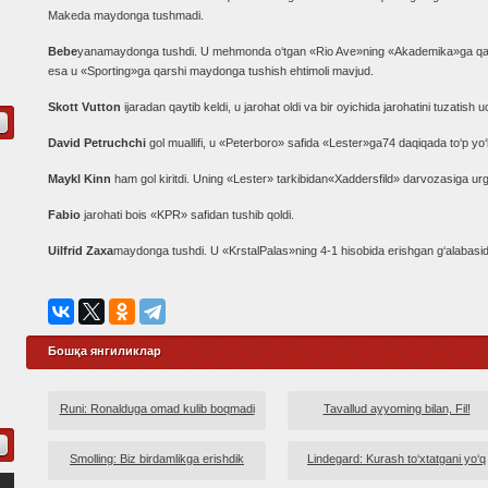
Makeda maydonga tushmadi.
Bebe
yanamaydonga tushdi. U mehmonda o‘tgan «Rio Ave»ning «Akademika»ga qarshio
esa u «Sporting»ga qarshi maydonga tushish ehtimoli mavjud.
Skott Vutton
ijaradan qaytib keldi, u jarohat oldi va bir oyichida jarohatini tuzatish 
David Petruchchi
gol muallifi, u «Peterboro» safida «Lester»ga74 daqiqada to‘p yo‘l
Maykl Kinn
ham gol kiritdi. Uning «Lester» tarkibidan«Xaddersfild» darvozasiga urgan
Fabio
jarohati bois «KPR» safidan tushib qoldi.
Uilfrid Za
xa
maydonga tushdi. U «KrstalPalas»ning 4-1 hisobida erishgan g‘alabasida
Бошқа янгиликлар
Runi: Ronalduga omad kulib boqmadi
Tavallud ayyoming bilan, Fil!
Smolling: Biz birdamlikga erishdik
Lindegard: Kurash to‘xtatgani yo‘q