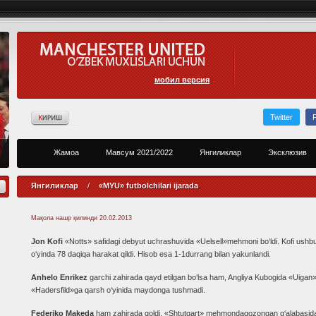
мобил версия
Twitter
Жамоа
Мавсум 2021/2022
Янгиликлар
Эксклюзив
Янгиликлар
/
«MYU» futbolchilari ijarada
Мақола нашр қилинди
20.02.2013
Jon Kofi
«Notts» safidagi debyut uchrashuvida «Uelsell»mehmoni bo‘ldi. Kofi ushb
o‘yinda 78 daqiqa harakat qildi. Hisob esa 1-1durrang bilan yakunlandi.
Anhelo
Enrikez
garchi zahirada qayd etilgan bo‘lsa ham, Angliya Kubogida «Uigan
«Hadersfild»ga qarsh o‘yinida maydonga tushmadi.
Federiko Makeda
ham zahirada qoldi. «Shtutgart» mehmondaqozongan g‘alabasid