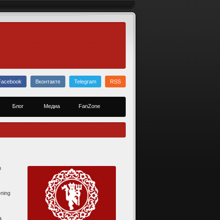
Facebook
Вконтакте
Telegram
RSS
Блог
Медиа
FanZone
u
»ning
a