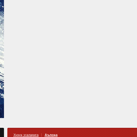
Ҳуқуқ эгаларига
Аълоқа