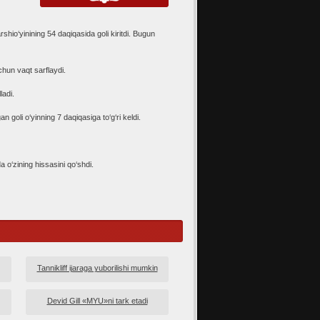
‘yinining 54 daqiqasida goli kiritdi. Bugun
uchun vaqt sarflaydi.
ladi.
 goli o‘yinning 7 daqiqasiga to‘g‘ri keldi.
 o‘zining hissasini qo‘shdi.
Tannikliff ijaraga yuborilishi mumkin
Devid Gill «MYU»ni tark etadi