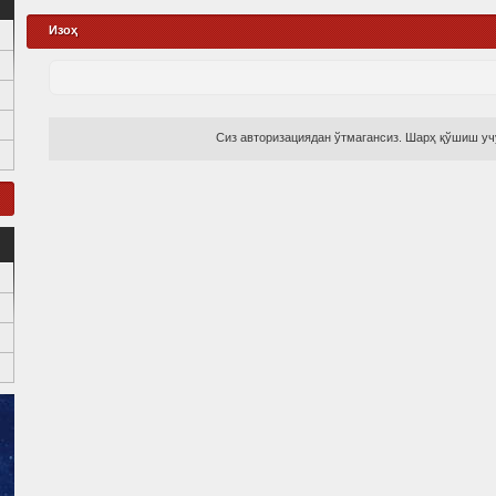
Изоҳ
Сиз авторизациядан ўтмагансиз. Шарҳ қўшиш учу