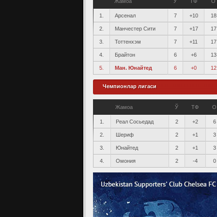
Жамоа
Ў
ТФ
О
1.
Арсенал
7
+10
18
2.
Манчестер Сити
7
+17
17
3.
Тоттенхэм
7
+11
17
4.
Брайтон
6
+6
13
5.
Ман. Юнайтед
6
+0
12
Чемпионлар лигаси
Жамоа
Ў
ТФ
О
1.
Реал Сосьедад
2
+2
6
2.
Шериф
2
+1
3
3.
Юнайтед
2
+1
3
4.
Омония
2
-4
0