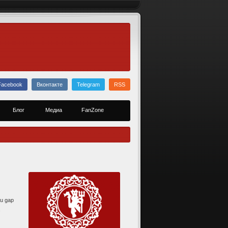
Facebook
Вконтакте
Telegram
RSS
Блог
Медиа
FanZone
bu gap