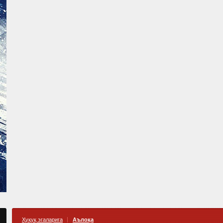
Ҳуқуқ эгаларига
Аълоқа