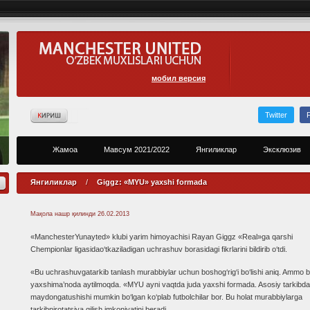
мобил версия
Twitter
Жамоа
Мавсум 2021/2022
Янгиликлар
Эксклюзив
Янгиликлар
/
Giggz: «MYU» yaxshi formada
Мақола нашр қилинди
26.02.2013
«ManchesterYunayted» klubi yarim himoyachisi Rayan Giggz «Real»ga qarshi
Chempionlar ligasidao‘tkaziladigan uchrashuv borasidagi fikrlarini bildirib o‘tdi.
«Bu uchrashuvgatarkib tanlash murabbiylar uchun boshog‘rig‘i bo‘lishi aniq. Ammo 
yaxshima’noda aytilmoqda. «MYU ayni vaqtda juda yaxshi formada. Asosiy tarkibda
maydongatushishi mumkin bo‘lgan ko‘plab futbolchilar bor. Bu holat murabbiylarga
tarkibnirotatsiya qilish imkoniyatini beradi.