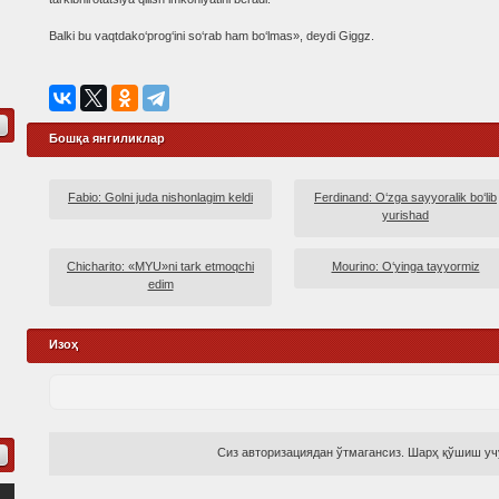
Balki bu vaqtdako‘prog‘ini so‘rab ham bo‘lmas», deydi Giggz.
Бошқа янгиликлар
Fabio: Golni juda nishonlagim keldi
Ferdinand: O‘zga sayyoralik bo‘lib
yurishad
Chicharito: «MYU»ni tark etmoqchi
Mourino: O‘yinga tayyormiz
edim
Изоҳ
Сиз авторизациядан ўтмагансиз. Шарҳ қўшиш учу