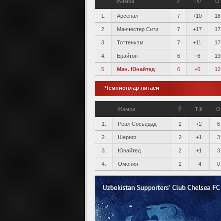
Жамоа
Ў
ТФ
О
1.
Арсенал
7
+10
18
2.
Манчестер Сити
7
+17
17
3.
Тоттенхэм
7
+11
17
4.
Брайтон
6
+6
13
5.
Ман. Юнайтед
6
+0
12
Чемпионлар лигаси
Жамоа
Ў
ТФ
О
1.
Реал Сосьедад
2
+2
6
2.
Шериф
2
+1
3
3.
Юнайтед
2
+1
3
4.
Омония
2
-4
0