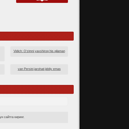
Vidich: O‘zimni yaxshiroq his qilaman
van Persini jarohati jiddiy emas
н сайтга киринг.