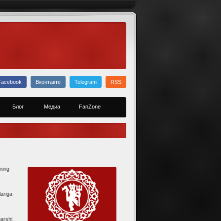
Facebook
Вконтакте
Telegram
RSS
Блог
Медиа
FanZone
ning
ariga
qarshi