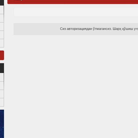
Сиз авторизациядан ўтмагансиз. Шарҳ қўшиш учу