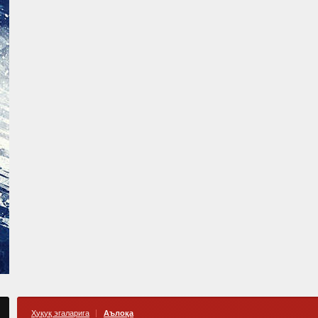
Ҳуқуқ эгаларига
Аълоқа