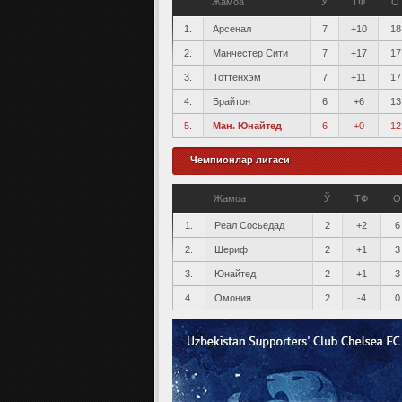
Жамоа
Ў
ТФ
О
1.
Арсенал
7
+10
18
2.
Манчестер Сити
7
+17
17
3.
Тоттенхэм
7
+11
17
4.
Брайтон
6
+6
13
5.
Ман. Юнайтед
6
+0
12
Чемпионлар лигаси
Жамоа
Ў
ТФ
О
1.
Реал Сосьедад
2
+2
6
2.
Шериф
2
+1
3
3.
Юнайтед
2
+1
3
4.
Омония
2
-4
0