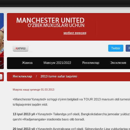
мобил версия
Twitter
Жамоа
Мавсум 2021/2022
Янгиликлар
Эксклюзив
Янгиликлар
/
2013 turne safar taqvimi
Мақола нашр қилинди
01.03.2013
«ManchesterYunayted» so‘nggi o‘yinni belgiladi va TOUR 2013 mavsum oldi turnesi
to‘liqtaqvimini taqdim etdi.
13 iyul 2013 yil
«Yunayted» Tailandga yo‘l oladi, Bangkokdabarcha jamoalar yulduzl
qarshi «Radjamangala» stadionida baxs olib boradi.
20 iyul 2013 yil
«Yunayted» Avstraliyaga yo‘l oladi, Sidneyda«A» Liga yulduzlariga 