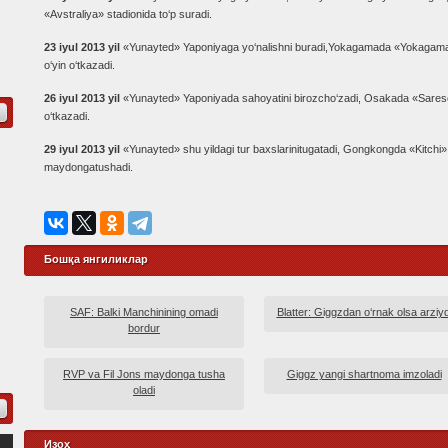
«Avstraliya» stadionida to‘p suradi.
23 iyul 2013 yil
«Yunayted» Yaponiyaga yo‘nalishni buradi,Yokagamada «Yokagama
o‘yin o‘tkazadi.
26 iyul 2013 yil
«Yunayted» Yaponiyada sahoyatini birozcho‘zadi, Osakada «Sareso»
o‘tkazadi.
29 iyul 2013 yil
«Yunayted» shu yildagi tur baxslarinitugatadi, Gongkongda «Kitchi
maydongatushadi.
Бошқа янгиликлар
SAF: Balki Manchinining omadi
Blatter: Giggzdan o‘rnak olsa arziyd
bordur
RVP va Fil Jons maydonga tusha
Giggz yangi shartnoma imzoladi
oladi
Изоҳ