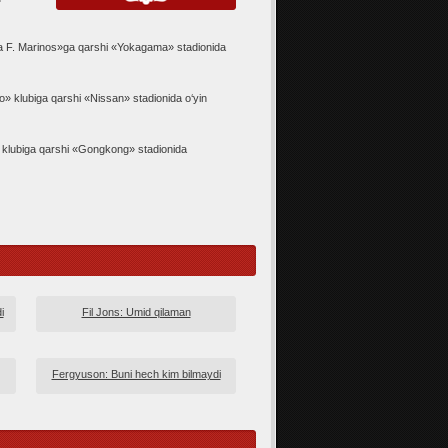
 F. Marinos»ga qarshi «Yokagama» stadionida
 klubiga qarshi «Nissan» stadionida o‘yin
» klubiga qarshi «Gongkong» stadionida
i
Fil Jons: Umid qilaman
Fergyuson: Buni hech kim bilmaydi