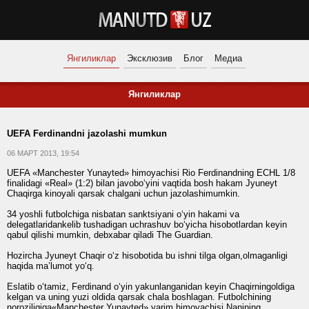
Янгиликлар
Эксклюзив
Блог
Медиа
Янгиликлар
UEFA Ferdinandni jazolashi mumkun
06 МАРТ 2013, 19:54
UEFA «Manchester Yunayted» himoyachisi Rio Ferdinandning ECHL 1/8
finalidagi «Real» (1:2) bilan javobo‘yini vaqtida bosh hakam Jyuneyt
Chaqirga kinoyali qarsak chalgani uchun jazolashimumkin.
34 yoshli futbolchiga nisbatan sanktsiyani o‘yin hakami va
delegatlaridankelib tushadigan uchrashuv bo‘yicha hisobotlardan keyin
qabul qilishi mumkin, debxabar qiladi The Guardian.
Hozircha Jyuneyt Chaqir o‘z hisobotida bu ishni tilga olgan,olmaganligi
haqida ma’lumot yo‘q.
Eslatib o‘tamiz, Ferdinand o‘yin yakunlanganidan keyin Chaqirningoldiga
kelgan va uning yuzi oldida qarsak chala boshlagan. Futbolchining
noroziligiga«Manchester Yunayted» yarim himoyachisi Nanining