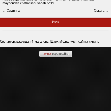
maydondan chetlatilishi sabab bo‘ldi.
← Олдинга
Орқага →
Изоҳ
Сиз авторизациядан ўтмагансиз. Шарҳ қўшиш учун сайтга киринг.