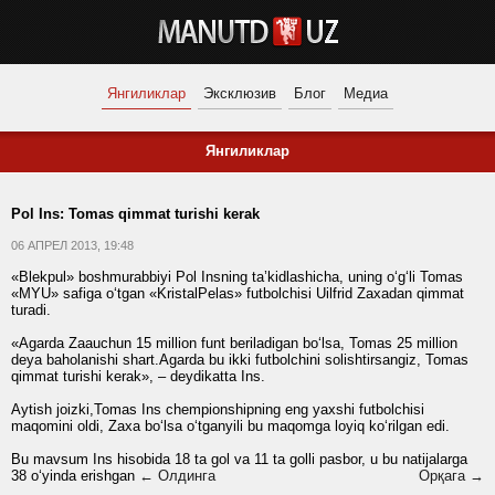
Янгиликлар
Эксклюзив
Блог
Медиа
Янгиликлар
Pol Ins: Tomas qimmat turishi kerak
06 АПРЕЛ 2013, 19:48
«Blekpul» boshmurabbiyi Pol Insning ta’kidlashicha, uning o‘g‘li Tomas
«MYU» safiga o‘tgan «KristalPelas» futbolchisi Uilfrid Zaxadan qimmat
turadi.
«Agarda Zaauchun 15 million funt beriladigan bo‘lsa, Tomas 25 million
deya baholanishi shart.Agarda bu ikki futbolchini solishtirsangiz, Tomas
qimmat turishi kerak», – deydikatta Ins.
Aytish joizki,Tomas Ins chempionshipning eng yaxshi futbolchisi
maqomini oldi, Zaxa bo‘lsa o‘tganyili bu maqomga loyiq ko‘rilgan edi.
Bu mavsum Ins hisobida 18 ta gol va 11 ta golli pasbor, u bu natijalarga
38 o‘yinda erishgan
← Олдинга
Орқага →