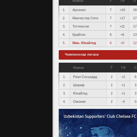
Жамоа
Ў
ТФ
О
1.
Арсенал
7
+10
18
2.
Манчестер Сити
7
+17
17
3.
Тоттенхэм
7
+11
17
4.
Брайтон
6
+6
13
5.
Ман. Юнайтед
6
+0
12
Чемпионлар лигаси
Жамоа
Ў
ТФ
О
1.
Реал Сосьедад
2
+2
6
2.
Шериф
2
+1
3
3.
Юнайтед
2
+1
3
4.
Омония
2
-4
0