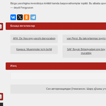
Bizga yaxshigina investitsiya kiritildi hamda baquvvathomiylar topildi. Bu albatta quvo
— deydi Fergyuson
Бошқа янгиликлар
AFA: De Xea eng yaxshi darvozabon
van Persi: Bu takrorlanmas tuyg‘u
Kagava: Muammolar ko‘p bo‘ldi
SAF Buyuk Britaniyadagi eng boy
murabbiy
Изоҳ
Сиз авторизациядан ўтмагансиз. Шарҳ қўшиш учу