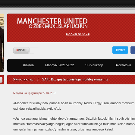
мобил версия
Twitter
Жамоа
Мавсум 2021/2022
Янгиликлар
Эксклюзив
Янгиликлар
/
SAF: Biz qayta qurishga muhtoj emasmiz
Мақола нашр қилинди
27.04.2013
«ManchesterYunayted» jamoasi bosh murabbiyi Aleks Fergyuson jamoani mavsum
oxiridagi rejalarihaqida aytib o‘tdi.
«Jamoa qaytaqurishga muhtoj deb o‘ylamayman. Ba’zi bir futbolchilarni sotib olishim
mumkin.Hammasi vaziyatga bog‘liq. Agar biror futbolchi bizga to‘liq mos kelsa hamd
uningo‘zi ham jamoamizda o‘ynashni istasa, u bizning jamoaga keladi.