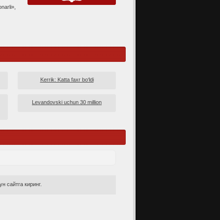
narli»,
Kerrik: Katta faxr bo‘ldi
Levandovski uchun 30 million
н сайтга киринг.