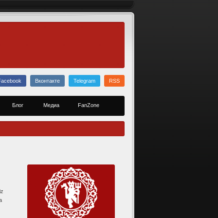
Facebook
Вконтакте
Telegram
RSS
Блог
Медиа
FanZone
iz
a