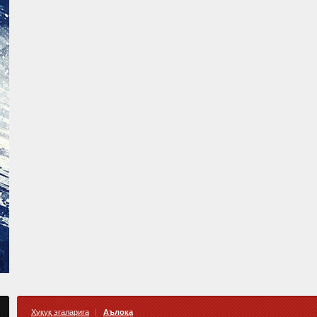
Ҳуқуқ эгаларига
Аълоқа