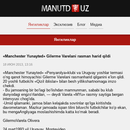
Янгиликлар
Эксклюзив
Блог
Медиа
Янгиликлар
«Manchester Yunayted» Gilerme Varelani rasman harid qildi
18 ИЮН 2013, 13:16
«Manchester Yunayted» «Penyarolya»klubi va Urugvay yoshlar termasi
o‘ng qanot himoyachisi Gilerme Varelani rasmanharid qilganini eʼlon qildi.
20 yoshli futbolchi «Qizil iblislar» bilan besh yillikshartnomaga imzo
chekdi.
- Bu jamoaning bir bo‘lagi bo‘lishdan mamnunman, sababi bu klub
dunyodagi engzo‘rlaridan, — deydi Varela «MYu» rasmiy saytiga bergan
intervyusi chog‘ida.
-Umid qilamanki, jamoa bilan kelajakda sovrinlar qo‘lga kiritishda
davometaman. Mazkur jamoada ispan tilini biluvchi futbolchilar ko‘p ekan,
bu mengaAngliyaga moslashishimda katta ko‘mak beradi.
GilermoVarela Olivera
24 mart1993 yil Urugvay, Montevideo