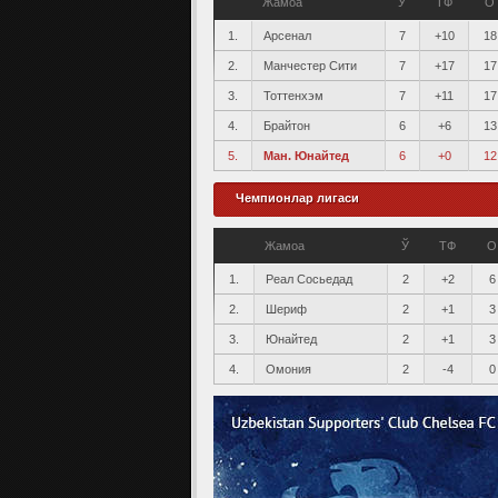
Жамоа
Ў
ТФ
О
1.
Арсенал
7
+10
18
2.
Манчестер Сити
7
+17
17
3.
Тоттенхэм
7
+11
17
4.
Брайтон
6
+6
13
5.
Ман. Юнайтед
6
+0
12
Чемпионлар лигаси
Жамоа
Ў
ТФ
О
1.
Реал Сосьедад
2
+2
6
2.
Шериф
2
+1
3
3.
Юнайтед
2
+1
3
4.
Омония
2
-4
0