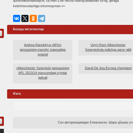
qurishniboshlamoqchi, va men u bir necha mashg‘ulotlardan so‘ng, ijaraga
ketishnixoxlashiga ishonmayman.»>
Бошқа янгиликлар
Andrea Ranokkiya «MYu»
Ueyn Runi «Manchester
jamoasining transfer maqsadiga
Yunayted»da qolishga qaror qildi
aylandi
«Manchester Yunayted» jamoasining
David De Xea Evropa chempioni
APL 2013/14 mavsumdagi o‘yinlar
jadvali
Изоҳ
Сиз авторизациядан ўтмагансиз. Шарҳ қўшиш учу