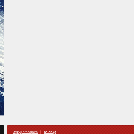
Ҳуқуқ эгаларига
Аълоқа