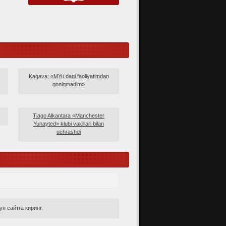
Kagava: «MYu dagi faoliyatimdan
qoniqmadim»
Tiago Alkantara «Manchester
Yunayted» klubi vakillari bilan
uchrashdi
н сайтга киринг.