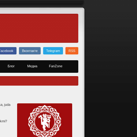
Facebook
Вконтакте
Telegram
RSS
Блог
Медиа
FanZone
sa, juda
ikmi?