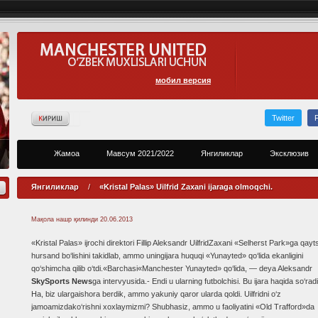
мобил версия
Twitter
Жамоа
Мавсум 2021/2022
Янгиликлар
Эксклюзив
Янгиликлар
/
«Kristal Palas» Uilfrid Zaxani ijaraga olmoqchi.
Мақола нашр қилинди
20.06.2013
«Kristal Palas» ijrochi direktori Fillip Aleksandr UilfridZaxani «Selherst Park»ga qayt
hursand bo‘lishini takidlab, ammo uningijara huquqi «Yunayted» qo‘lida ekanligini
qo‘shimcha qilib o‘tdi.«Barchasi«Manchester Yunayted» qo‘lida, — deya Aleksandr
SkySports News
ga intervyusida.- Endi u ularning futbolchisi. Bu ijara haqida so‘rad
Ha, biz ulargaishora berdik, ammo yakuniy qaror ularda qoldi. Uilfridni o‘z
jamoamizdako‘rishni xoxlaymizmi? Shubhasiz, ammo u faoliyatini «Old Trafford»da