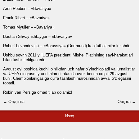
Aren Robben – «Bavariya»
Frank Riberi – «Bavariya»
Tomas Myuller – «Bavariya»
Bastian Shvaynshtayger – «Bavariya»
Robert Levandovski – «Borussiya» (Dortmund) kabifutbolchilar kirishdi.
Ushbu sovrin 2011 yiliUEFA prezidenti Mishel Platinining sayi-harakatlari
bilan tashkil etilgan edi.
Avgust oyi boshida kuchli o‘nlikdan uch nafar o‘yinchiqoladi va jurnalistlar
va UEFA ningrasmiy xodimlari o‘ratasida ovoz berish orqali 29-avgust
kuni, Chempionlarligasiga qurʼa tashlash marosimidan avval o‘z egasini
topadi.
Robin van Persiga omad tilab qolamiz!
← Олдинга
Орқага →
Изоҳ