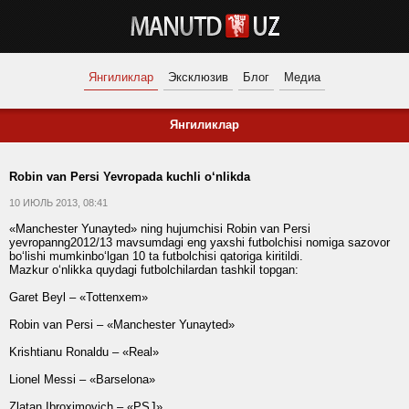
Янгиликлар
Эксклюзив
Блог
Медиа
Янгиликлар
Robin van Persi Yevropada kuchli o‘nlikda
10 ИЮЛЬ 2013, 08:41
«Manchester Yunayted» ning hujumchisi Robin van Persi
yevropanng2012/13 mavsumdagi eng yaxshi futbolchisi nomiga sazovor
bo‘lishi mumkinbo‘lgan 10 ta futbolchisi qatoriga kiritildi.
Mazkur o‘nlikka quydagi futbolchilardan tashkil topgan:
Garet Beyl – «Tottenxem»
Robin van Persi – «Manchester Yunayted»
Krishtianu Ronaldu – «Real»
Lionel Messi – «Barselona»
Zlatan Ibroximovich – «PSJ»