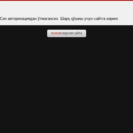
Сиз авторизациядан ўтмагансиз. Шарҳ қўшиш учун сайтга киринг.