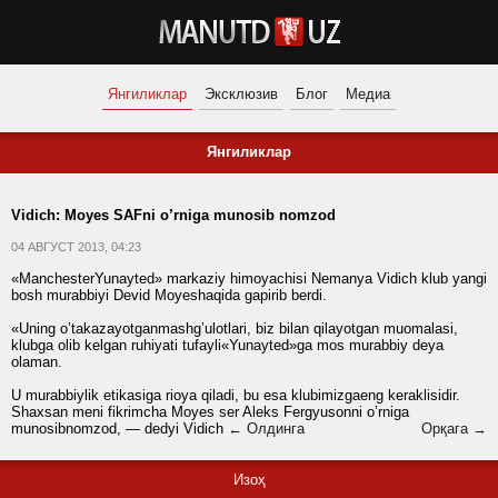
Янгиликлар
Эксклюзив
Блог
Медиа
Янгиликлар
Vidich: Moyes SAFni o’rniga munosib nomzod
04 АВГУСТ 2013, 04:23
«ManchesterYunayted» markaziy himoyachisi Nemanya Vidich klub yangi
bosh murabbiyi Devid Moyeshaqida gapirib berdi.
«Uning o’takazayotganmashg’ulotlari, biz bilan qilayotgan muomalasi,
klubga olib kelgan ruhiyati tufayli«Yunayted»ga mos murabbiy deya
olaman.
U murabbiylik etikasiga rioya qiladi, bu esa klubimizgaeng keraklisidir.
Shaxsan meni fikrimcha Moyes ser Aleks Fergyusonni o’rniga
munosibnomzod, — dedyi Vidich
← Олдинга
Орқага →
Изоҳ