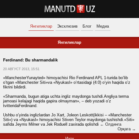
Янгиликлар
Эксклюзив
Блог
Медиа
Янгиликлар
Ferdinand: Bu sharmandalik
20 АВГУСТ 2013, 15:51
«ManchesterYunayted» himoyachisi Rio Ferdinand APL 1-turida bo’lib
o’tgan «Manchester Siti»va «Nyukasl» o’rtasidagi (4:0) o’yin haqida o’z
fikrini bildirdi.
«Sharmanda, bugun atiga uchta ingliz maydonga tushdi.Angliya terma
jamoasi kelajagi haqida gapira olmayman», – deb yozadi o’z
tvitteridaFerdinand.
Ushbu o’yinda inglizlardan Jo Xart, Joleon Leskott(ikkisi – «Manchester
Siti») va «Nyukasl» himoyachisi Stiven Teylor maydonga tushishdi.«Siti»
safida Jeyms Milner va Jek Roduell zaxirada qolishdi
← Олдинга
Орқага →
Изоҳ