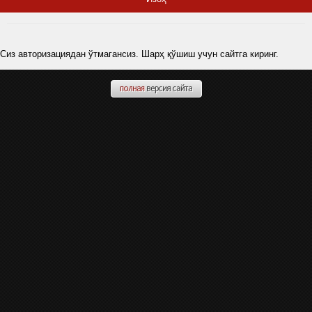
Сиз авторизациядан ўтмагансиз. Шарҳ қўшиш учун сайтга киринг.