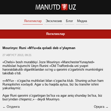
Янгиликлар
Эксклюзив
Блог
Медиа
Янгиликлар
Mourinyo: Runi «MYu»da qoladi deb o’ylayman
27 АВГУСТ 2013, 09:21
«Chelsi» bosh murabbiyi Joze Mourinyo «ManchesterYunayted»
muhlislari hujumchi Ueyn Runini «Old Trafford»da uni yuqori
haroratdakutib olganliklaridan so’ng u qarorini o’zgartirishi mumkinligini
takidlab o’tdi.
««MYu» - o’zgacha muhlislari bilan o’zgacha klub. Shuning uchun ham
Runiqolishni xoxlaydi. Agar u bu haqida aytsa, biz bu transfer ishini
yakunlaymiz.
Agar Runi qarorini o’zgartirgan bo’lsa va agar aniq shunday bo‘lsa, biz
buo’yindan chiqamiz,» - deydi Mourinyo.
← Олдинга
Орқага →