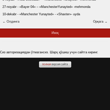
27-noyabr - «Bayer 04» – «ManchesterYunayted» -mehmonda
10-dekabr - «Manchester Yunayted» - «Shaxter»- uyda
← Олдинга
Орқага →
Изоҳ
Сиз авторизациядан ўтмагансиз. Шарҳ қўшиш учун сайтга киринг.