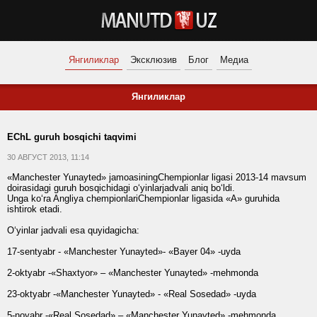
Янгиликлар
Эксклюзив
Блог
Медиа
Янгиликлар
EChL guruh bosqichi taqvimi
30 АВГУСТ 2013, 11:14
«Manchester Yunayted» jamoasiningChempionlar ligasi 2013-14 mavsum
doirasidagi guruh bosqichidagi o‘yinlarjadvali aniq bo‘ldi.
Unga ko‘ra Angliya chempionlariChempionlar ligasida «A» guruhida
ishtirok etadi.
O‘yinlar jadvali esa quyidagicha:
17-sentyabr - «Manchester Yunayted»- «Bayer 04» -uyda
2-oktyabr -«Shaxtyor» – «Manchester Yunayted» -mehmonda
23-oktyabr -«Manchester Yunayted» - «Real Sosedad» -uyda
5-noyabr -«Real Sosedad» – «Manchester Yunayted» -mehmonda