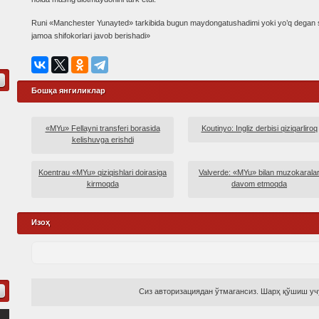
Runi «Manchester Yunayted» tarkibida bugun maydongatushadimi yoki yo’q degan 
jamoa shifokorlari javob berishadi»
Бошқа янгиликлар
«MYu» Fellayni transferi borasida
Koutinyo: Ingliz derbisi qiziqarliroq
kelishuvga erishdi
Koentrau «MYu» qiziqishlari doirasiga
Valverde: «MYu» bilan muzokarala
kirmoqda
davom etmoqda
Изоҳ
Сиз авторизациядан ўтмагансиз. Шарҳ қўшиш учу