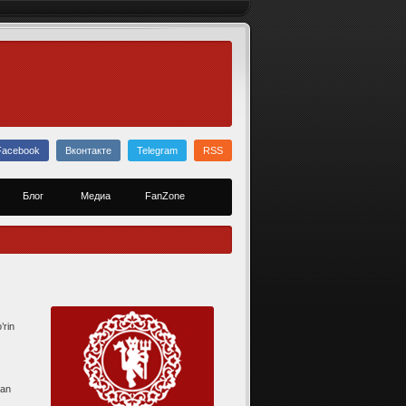
Facebook
Вконтакте
Telegram
RSS
Блог
Медиа
FanZone
’rin
gan