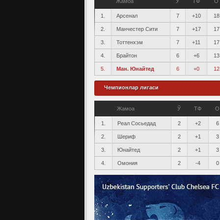
Жамоа
Ў
ТФ
О
1.
Арсенал
7
+10
18
2.
Манчестер Сити
7
+17
17
3.
Тоттенхэм
7
+11
17
4.
Брайтон
6
+6
13
5.
Ман. Юнайтед
6
+0
12
Чемпионлар лигаси
Жамоа
Ў
ТФ
О
1.
Реал Сосьедад
2
+2
6
2.
Шериф
2
+1
3
3.
Юнайтед
2
+1
3
4.
Омония
2
-4
0