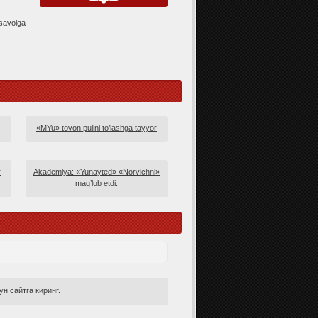
savolga
«MYu» tovon pulini to’lashga tayyor
r
Akademiya: «Yunayted» «Norvichni»
mag’lub etdi.
н сайтга киринг.