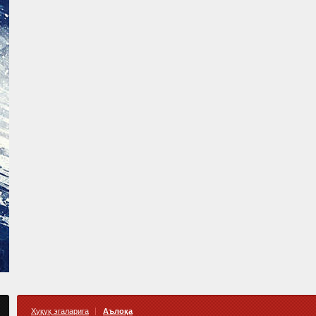
Ҳуқуқ эгаларига
Аълоқа