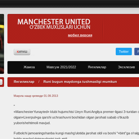
мобил версия
Twitter
Жамоа
Мавсум 2021/2022
Янгиликлар
Эксклюзив
Янгиликлар
/
Runi bugun maydonga tushmasligi mumkun
Мақола нашр қилинди
01.09.2013
"
«ManchesterYunayted» klubi hujumchisi Ueyn Runi Angliya premer-ligasi 3-turidan o
olgan«Liverpul»ga qarshi uchrashuvni boshidan olgan jarohati sabab o’tkazib
yuborishehtimoli mavjud.
Futbolchi jamoaningshanba kungi mashg’ulotida jarohat oldi va boshi "«bint”ga o’ral
holda mashg’ulotmaydonini tark etdi.