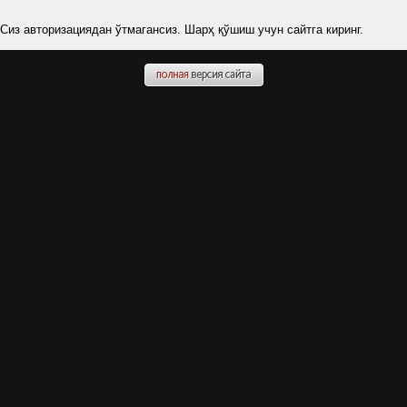
Сиз авторизациядан ўтмагансиз. Шарҳ қўшиш учун сайтга киринг.