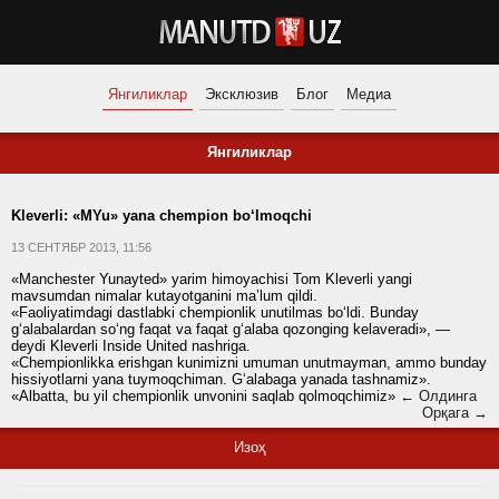
Янгиликлар
Эксклюзив
Блог
Медиа
Янгиликлар
Kleverli: «MYu» yana chempion bo‘lmoqchi
13 СЕНТЯБР 2013, 11:56
«Manchester Yunayted» yarim himoyachisi Tom Kleverli yangi
mavsumdan nimalar kutayotganini maʼlum qildi.
«Faoliyatimdagi dastlabki chempionlik unutilmas bo‘ldi. Bunday
g‘alabalardan so‘ng faqat va faqat g‘alaba qozonging kelaveradi», —
deydi Kleverli Inside United nashriga.
«Chempionlikka erishgan kunimizni umuman unutmayman, ammo bunday
hissiyotlarni yana tuymoqchiman. G‘alabaga yanada tashnamiz».
«Albatta, bu yil chempionlik unvonini saqlab qolmoqchimiz»
← Олдинга
Орқага →
Изоҳ