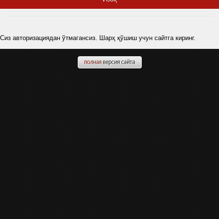
Сиз авторизациядан ўтмагансиз. Шарҳ қўшиш учун сайтга киринг.