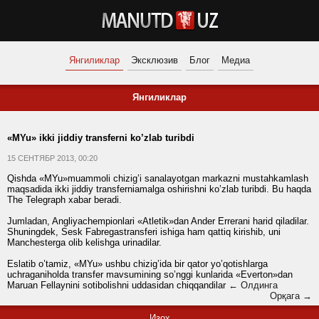
Янгиликлар
Эксклюзив
Блог
Медиа
Янгиликлар
«MYu» ikki jiddiy transferni ko’zlab turibdi
15 СЕНТЯБР 2013, 00:20
Qishda «MYu»muammoli chizig’i sanalayotgan markazni mustahkamlash
maqsadida ikki jiddiy transferniamalga oshirishni ko’zlab turibdi. Bu haqda
The Telegraph xabar beradi.
Jumladan, Angliyachempionlari «Atletik»dan Ander Errerani harid qiladilar.
Shuningdek, Sesk Fabregastransferi ishiga ham qattiq kirishib, uni
Manchesterga olib kelishga urinadilar.
Eslatib o’tamiz, «MYu» ushbu chizig’ida bir qator yo’qotishlarga
uchraganiholda transfer mavsumining so’nggi kunlarida «Everton»dan
Maruan Fellaynini sotibolishni uddasidan chiqqandilar
← Олдинга
Орқага →
Изоҳ