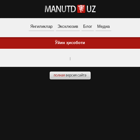
Янгиликлар
Эксклюзив
Блог
Медиа
Ўйин ҳисоботи
|