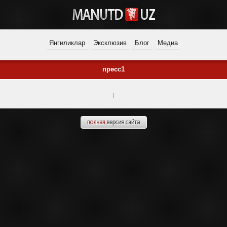
Янгиликлар
Эксклюзив
Блог
Медиа
пресс1
|