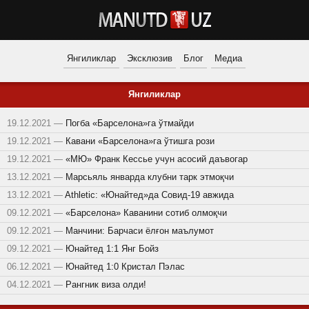
Янгиликлар
Эксклюзив
Блог
Медиа
Янгиликлар
19.12.2021 —
Погба «Барселона»га ўтмайди
19.12.2021 —
Кавани «Барселона»га ўтишга рози
19.12.2021 —
«МЮ» Франк Кессье учун асосий даъвогар
13.12.2021 —
Марсьяль январда клубни тарк этмоқчи
13.12.2021 —
Athletic: «Юнайтед»да Cовид-19 авжида
09.12.2021 —
«Барселона» Каванини сотиб олмоқчи
09.12.2021 —
Манчини: Барчаси ёлғон маълумот
09.12.2021 —
Юнайтед 1:1 Янг Бойз
06.12.2021 —
Юнайтед 1:0 Кристал Пэлас
04.12.2021 —
Рангник виза олди!