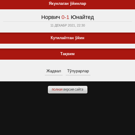
Якунлаган ўйинлар
Норвич
0-1
Юнайтед
11 ДЕКАБР 2021, 22:30
Кутилаётган ўйин
Тақвим
Жадвал
Тўпурарлар