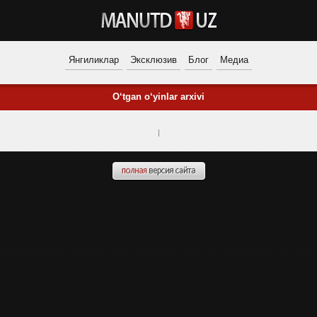
Янгиликлар
Эксклюзив
Блог
Медиа
O‘tgan o‘yinlar arxivi
|