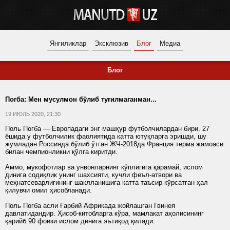
Янгиликлар
Эксклюзив
Блог
Медиа
Блог
Погба: Мен мусулмон бўлиб туғилмаганман...
19 ИЮЛЬ 2020, 21:30
Поль Погба — Европадаги энг машҳур футболчилардан бири. 27
ёшида у футболчилик фаолиятида катта ютуқларга эришди, шу
жумладан Россияда бўлиб ўтган ЖЧ-2018да Франция терма жамоаси
билан чемпионликни қўлга киритди.
Аммо, мукофотлар ва унвонларнинг кўплигига қарамай, ислом
динига содиқлик унинг шахсияти, кучли феъл-атвори ва
меҳнатсеварлигининг шаклланишига катта таъсир кўрсатган ҳал
қилувчи омил ҳисобланади.
Поль Погба асли Ғарбий Африкада жойлашган Гвинея
давлатидандир. Ҳисоб-китобларга кўра, мамлакат аҳолисининг
қарийб 90 фоизи ислом динига эътиқод қилади.