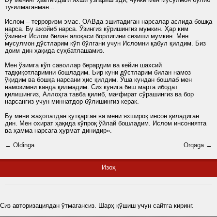
туғилмаганман...
Ислом – терроризм эмас. ОАВда эшитадиган нарсалар аслида бошқа
нарса. Бу ажойиб нарса. Ўзингиз кўришингиз мумкин. Ҳар ким
ўзининг Ислом билан алоқаси борлигини сезиши мумкин. Мен
мусулмон дўстларим кўп бўлгани учун Исломни қабул қилдим. Биз
доим дин ҳақида суҳбатлашамиз.
Мен ўзимга кўп саволлар берардим ва кейин шахсий
тадқиқотларимни бошладим. Бир куни дўстларим билан намоз
ўқидим ва бошқа нарсани ҳис қилдим. Ўша кундан бошлаб мен
намозимни канда қилмадим. Сиз кунига беш марта ибодат
қилишингиз, Аллоҳга тавба қилиб, мағфират сўрашингиз ва бор
нарсангиз учун миннатдор бўлишингиз керак.
Бу мени жаҳолатдан қутқарган ва мени яхшироқ инсон қиладиган
дин. Мен охират ҳақида кўпроқ ўйлай бошладим. Ислом инсониятга
ва ҳамма нарсага ҳурмат динидир».
← Oldinga
Orqaga →
Изоҳ
Сиз авторизациядан ўтмагансиз. Шарҳ қўшиш учун сайтга киринг.