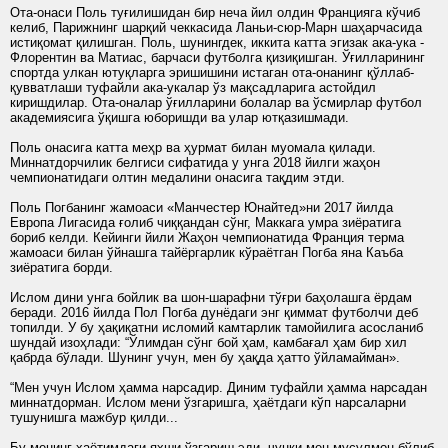
Ота-онаси Поль туғилишидан бир неча йил олдин Францияга кўчиб
келиб, Парижнинг шарқий чеккасида Ланьи-сюр-Марн шаҳарчасида
истиқомат қилишган. Поль, шунингдек, иккита катта эгизак ака-ука -
Флорентин ва Матиас, барчаси футболга қизиқишган. Ўғилларининг
спортда улкан ютуқларга эришишини истаган ота-онанинг қўллаб-
қувватлаши туфайли ака-укалар ўз мақсадларига астойдил
киришдилар. Ота-оналар ўғилларини болалар ва ўсмирлар футбол
академиясига ўқишга юборишди ва улар ютқазишмади.
Поль онасига катта меҳр ва ҳурмат билан муомала қилади.
Миннатдорчилик белгиси сифатида у унга 2018 йилги жаҳон
чемпионатидаги олтин медалини онасига тақдим этди.
Поль Погбанинг жамоаси «Манчестер Юнайтед»ни 2017 йилда
Европа Лигасида ғолиб чиққандан сўнг, Маккага умра зиёратига
бориб келди. Кейинги йили Жаҳон чемпионатида Франция терма
жамоаси билан ўйнашга тайёргарлик кўраётган Погба яна Каъба
зиёратига борди.
Ислом дини унга бойлик ва шон-шарафни тўғри баҳолашга ёрдам
беради. 2016 йилда Пол Погба дунёдаги энг қиммат футболчи деб
топилди. У бу ҳақиқатни исломий камтарлик тамойилига асосланиб
шундай изоҳлади: “Ўлимдан сўнг бой ҳам, камбағал ҳам бир хил
қабрда бўлади. Шунинг учун, мен бу ҳақда ҳатто ўйламайман».
“Мен учун Ислом ҳамма нарсадир. Диним туфайли ҳамма нарсадан
миннатдорман. Ислом мени ўзгаришга, ҳаётдаги кўп нарсаларни
тушунишга мажбур қилди...
Бу менинг ҳаётимдаги яхши ўзгариш эди, чунки мен мусулмон бўлиб