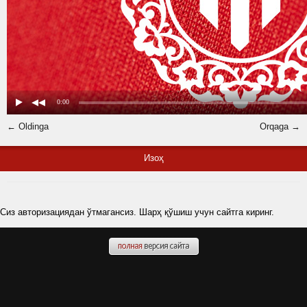
← Oldinga
Orqaga →
Изоҳ
Сиз авторизациядан ўтмагансиз. Шарҳ қўшиш учун сайтга киринг.